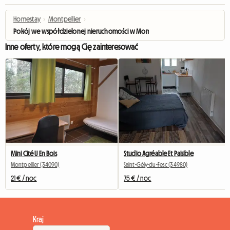
Homestay
›
Montpellier
›
Pokój we współdzielonej nieruchomości w Montpellier/Lironde
Inne oferty, które mogą Cię zainteresować
Mini Cité U En Bois
Studio Agréable Et Paisible
Montpellier (34090)
Saint-Gély-du-Fesc (34980)
21 € / noc
75 € / noc
Kraj