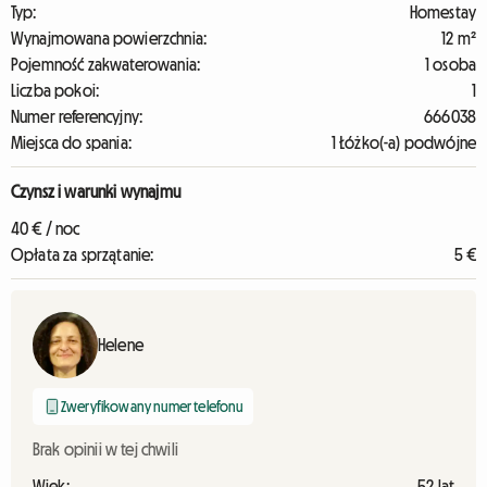
Typ:
Homestay
Wynajmowana powierzchnia:
12 m²
Pojemność zakwaterowania:
1 osoba
Liczba pokoi:
1
Numer referencyjny:
666038
Miejsca do spania:
1 Łóżko(-a) podwójne
Czynsz i warunki wynajmu
40 € / noc
Opłata za sprzątanie:
5 €
Helene
Zweryfikowany numer telefonu
Brak opinii w tej chwili
Wiek:
52 lat