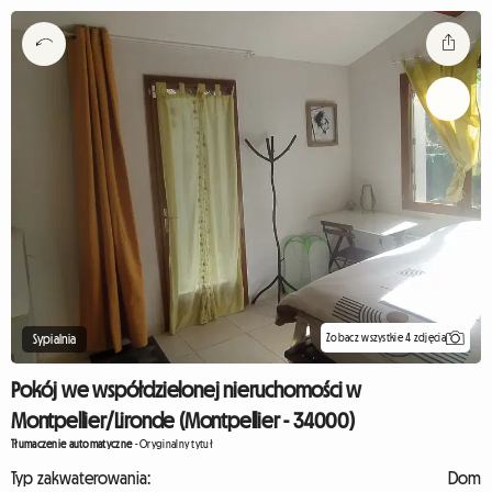
Zobacz wszystkie 4 zdjęcia
Sypialnia
Pokój we współdzielonej nieruchomości w
Montpellier/Lironde (Montpellier - 34000)
Tłumaczenie automatyczne
-
Oryginalny tytuł
Typ zakwaterowania:
Dom