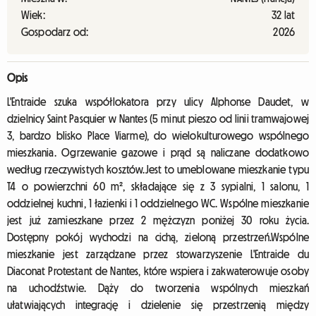
Wiek:
32 lat
Gospodarz od:
2026
Opis
L'Entraide szuka współlokatora przy ulicy Alphonse Daudet, w
dzielnicy Saint Pasquier w Nantes (5 minut pieszo od linii tramwajowej
3, bardzo blisko Place Viarme), do wielokulturowego wspólnego
mieszkania. Ogrzewanie gazowe i prąd są naliczane dodatkowo
według rzeczywistych kosztów.Jest to umeblowane mieszkanie typu
T4 o powierzchni 60 m², składające się z 3 sypialni, 1 salonu, 1
oddzielnej kuchni, 1 łazienki i 1 oddzielnego WC. Wspólne mieszkanie
jest już zamieszkane przez 2 mężczyzn poniżej 30 roku życia.
Dostępny pokój wychodzi na cichą, zieloną przestrzeń.Wspólne
mieszkanie jest zarządzane przez stowarzyszenie L'Entraide du
Diaconat Protestant de Nantes, które wspiera i zakwaterowuje osoby
na uchodźstwie. Dąży do tworzenia wspólnych mieszkań
ułatwiających integrację i dzielenie się przestrzenią między