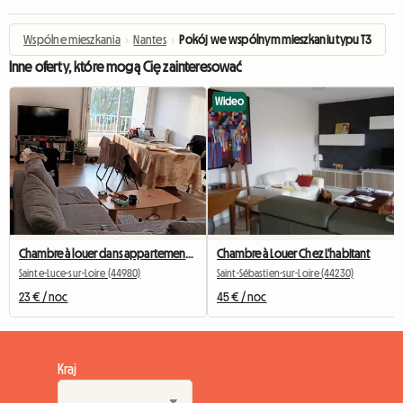
Wspólne mieszkania
›
Nantes
›
Pokój we wspólnym mieszkaniu typu T3
Inne oferty, które mogą Cię zainteresować
Wideo
Chambre à louer dans appartement partagé
Chambre à Louer Chez L'habitant
Sainte-Luce-sur-Loire (44980)
Saint-Sébastien-sur-Loire (44230)
23 € / noc
45 € / noc
Kraj