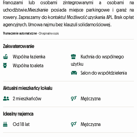
Francuzami lub osobami zintegrowanymi a osobami na
uchodźstwie.Mieszkanie posiada miejsce parkingowe i garaż na
rowery. Zapraszamy do kontaktu! Możliwość uzyskania APL. Brak opłat
agencyjnych. Umowa najmu bez klauzuli solidarnościowej.
Tłumaczenie automatyczne
-
Oryginalny opis
Zakwaterowanie
Wspólna łazienka
Kuchnia do wspólnego
użytku
Wspólna toaleta
Salon do współdzielenia
Aktualni mieszkańcy lokalu
2 mieszkańców
Mężczyzna
Idealny najemca
Od 18 lat
Mężczyzna