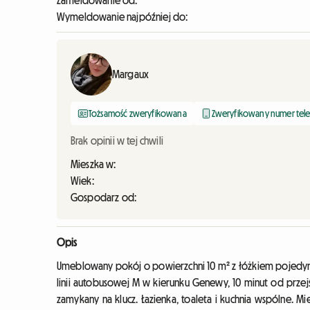
Zameldowanie od:
Wymeldowanie najpóźniej do:
Margaux
Tożsamość zweryfikowana
Zweryfikowany numer tel
Brak opinii w tej chwili
Mieszka w:
Wiek:
Gospodarz od:
Opis
Umeblowany pokój o powierzchni 10 m² z łóżkiem pojedyncz
linii autobusowej M w kierunku Genewy, 10 minut od przejś
zamykany na klucz. Łazienka, toaleta i kuchnia wspólne. 