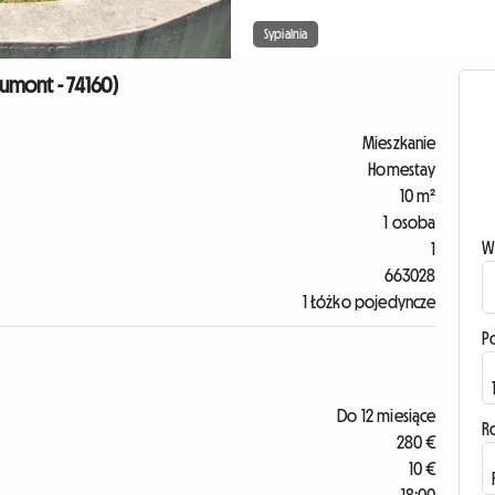
Sypialnia
umont - 74160)
Mieszkanie
Homestay
10 m²
1 osoba
W
1
663028
1 Łóżko pojedyncze
P
Do 12 miesiące
R
280 €
10 €