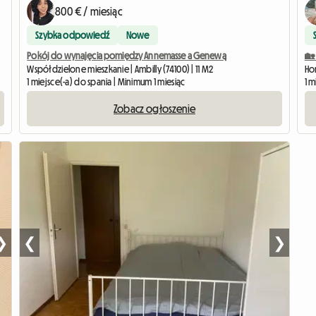
800 € / miesiąc
Szybka odpowiedź
Nowe
Pokój do wynajęcia pomiędzy Annemasse a Genewą
🏡 
Współdzielone mieszkanie | Ambilly (74100) | 11 M2
Ho
1 miejsce(-a) do spania | Minimum 1 miesiąc
1 
Zobacz ogłoszenie
❯
❮
❯