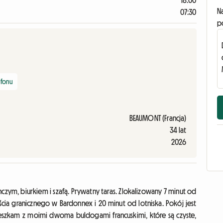
18:00
N
07:30
p
efonu
BEAUMONT (Francja)
34 lat
2026
ym, biurkiem i szafą. Prywatny taras. Zlokalizowany 7 minut od
cia granicznego w Bardonnex i 20 minut od lotniska. Pokój jest
Mieszkam z moimi dwoma buldogami francuskimi, które są czyste,