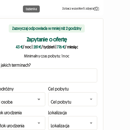
Zobacz wszystkie 5 zdjęcia
Łazienka
Zazwyczaj odpowiada w mniej niż 2 godziny
Zapytanie o ofertę
43 €
/ noc
|
281 €
/ tydzień
|
776 €
/ miesiąc
Minimalny czas pobytu: 1 noc
 jakich terminach?
odróżny
Cel pobytu
ok urodzenia
Lokalizacja