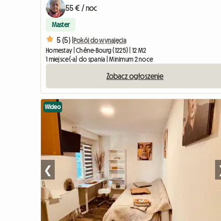
55 € / noc
Master
5 (5) |
Pokój do wynajęcia
Homestay | Chêne-Bourg (1225) | 12 M2
1 miejsce(-a) do spania | Minimum 2 noce
Zobacz ogłoszenie
Wideo
❮