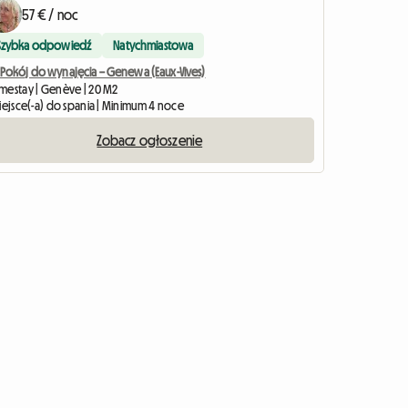
57 € / noc
Szybka odpowiedź
Natychmiastowa
Pokój do wynajęcia – ​​Genewa (Eaux-Vives)
mestay | Genève | 20 M2
miejsce(-a) do spania | Minimum 4 noce
Zobacz ogłoszenie