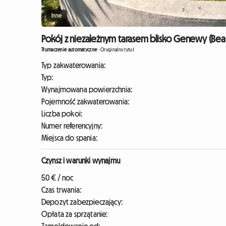
Inne
Pokój z niezależnym tarasem blisko Genewy (Bea
Tłumaczenie automatyczne
-
Oryginalny tytuł
Typ zakwaterowania:
Typ:
Wynajmowana powierzchnia:
Pojemność zakwaterowania:
Liczba pokoi:
Numer referencyjny:
Miejsca do spania:
Czynsz i warunki wynajmu
50 € / noc
Czas trwania:
Depozyt zabezpieczający:
Opłata za sprzątanie: