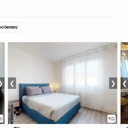
isko Genewy
❯
❮
❯
❮
9