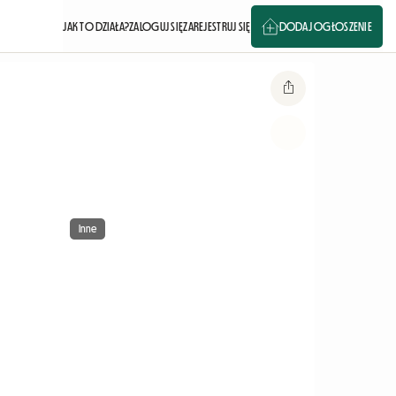
JAK TO DZIAŁA?
ZALOGUJ SIĘ
ZAREJESTRUJ SIĘ
DODAJ OGŁOSZENIE
Inne