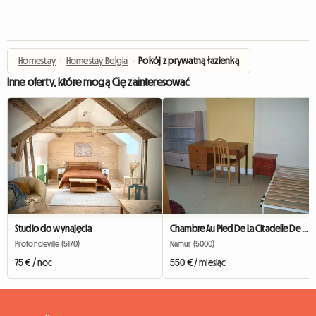
Homestay
›
Homestay Belgia
›
Pokój z prywatną łazienką
Inne oferty, które mogą Cię zainteresować
Studio do wynajęcia
Chambre Au Pied De La Citadelle De Namur
Profondeville (5170)
Namur (5000)
75 € / noc
550 € / miesiąc