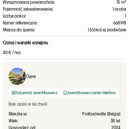
Wynajmowana powierzchnia:
15 m²
Pojemność zakwaterowania:
1 osoba
Liczba pokoi:
1
Numer referencyjny:
668198
Miejsca do spania:
1 Łóżko(-a) podwójne
Czynsz i warunki wynajmu
40 € / noc
Claire
Tożsamość zweryfikowana
Zweryfikowany numer telefonu
Brak opinii w tej chwili
Mieszka w:
Profondeville (Belgia)
Wiek:
38 lat
Gospodarz od:
2024