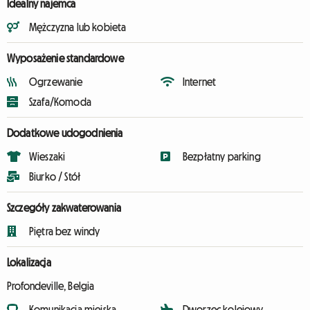
Idealny najemca
Mężczyzna lub kobieta
Wyposażenie standardowe
Ogrzewanie
Internet
Szafa/Komoda
Dodatkowe udogodnienia
Wieszaki
Bezpłatny parking
Biurko / Stół
Szczegóły zakwaterowania
Piętra bez windy
Lokalizacja
Profondeville, Belgia
Komunikacja miejska
Dworzec kolejowy