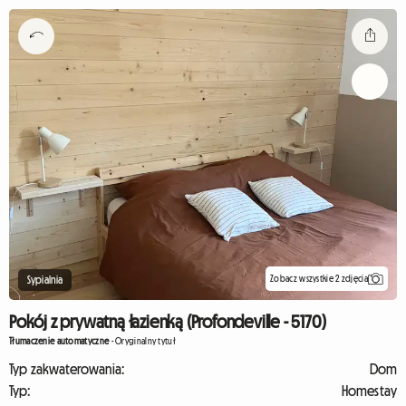
Zobacz wszystkie 2 zdjęcia
Sypialnia
Pokój z prywatną łazienką (Profondeville - 5170)
Tłumaczenie automatyczne
-
Oryginalny tytuł
Typ zakwaterowania:
Dom
Typ:
Homestay