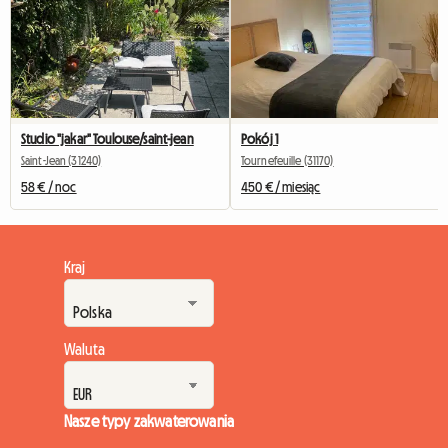
Studio "jakar" Toulouse/saint-jean
Pokój 1
Saint-Jean (31240)
Tournefeuille (31170)
58 € / noc
450 € / miesiąc
Kraj
Waluta
Nasze typy zakwaterowania