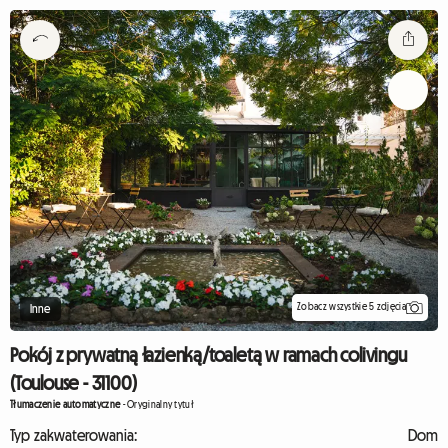
Zobacz wszystkie 5 zdjęcia
Inne
Pokój z prywatną łazienką/toaletą w ramach colivingu
(Toulouse - 31100)
Tłumaczenie automatyczne
-
Oryginalny tytuł
Typ zakwaterowania:
Dom