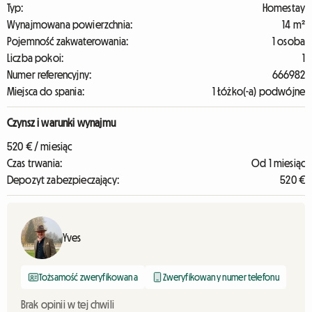
Typ:
Homestay
Wynajmowana powierzchnia:
14 m²
Pojemność zakwaterowania:
1 osoba
Liczba pokoi:
1
Numer referencyjny:
666982
Miejsca do spania:
1 Łóżko(-a) podwójne
Czynsz i warunki wynajmu
520 € / miesiąc
Czas trwania:
Od 1 miesiąc
Depozyt zabezpieczający:
520 €
Yves
Tożsamość zweryfikowana
Zweryfikowany numer telefonu
Brak opinii w tej chwili