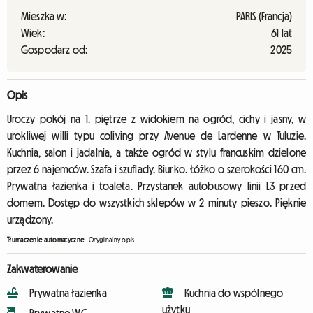
Mieszka w:
PARIS (Francja)
Wiek:
61 lat
Gospodarz od:
2025
Opis
Uroczy pokój na 1. piętrze z widokiem na ogród, cichy i jasny, w
urokliwej willi typu coliving przy Avenue de Lardenne w Tuluzie.
Kuchnia, salon i jadalnia, a także ogród w stylu francuskim dzielone
przez 6 najemców. Szafa i szuflady. Biurko. Łóżko o szerokości 160 cm.
Prywatna łazienka i toaleta. Przystanek autobusowy linii L3 przed
domem. Dostęp do wszystkich sklepów w 2 minuty pieszo. Pięknie
urządzony.
Tłumaczenie automatyczne
-
Oryginalny opis
Zakwaterowanie
Prywatna łazienka
Kuchnia do wspólnego
użytku
Prywatne WC