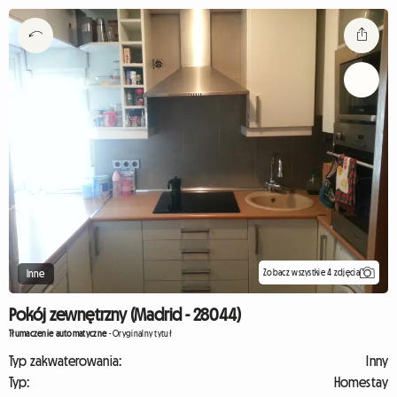
Zobacz wszystkie 4 zdjęcia
Inne
Pokój zewnętrzny (Madrid - 28044)
Tłumaczenie automatyczne
-
Oryginalny tytuł
Typ zakwaterowania:
Inny
Typ:
Homestay