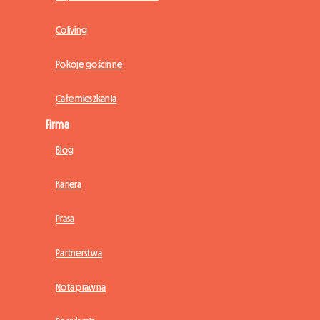
Coliving
Pokoje gościnne
Całe mieszkania
Firma
Blog
Kariera
Prasa
Partnerstwa
Nota prawna