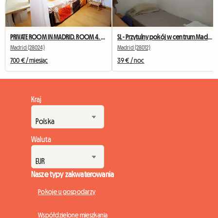
PRIVATE ROOM IN MADRID. ROOM 4. NEAR TO UNIVERSITY
SL - Przytulny pokój w centrum Madrytu (Anton Martin)
Madrid (28024)
Madrid (28012)
700 € / miesiąc
39 € / noc
Kraj
Waluta
Nasze typy zakwaterowania
Pokoje u gospodarzy
Współdzielone mieszkania