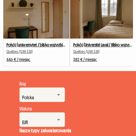
Pokój (uniwersytet / blisko wszystkiego / transport)
Pokój (Université Laval / Blisko wszystkiego / Transport)
Québec (G1W 3Z8)
Québec (G1W 3Z8)
446 € / miesiąc
382 € / miesiąc
Kraj
Waluta
Nasze typy zakwaterowania