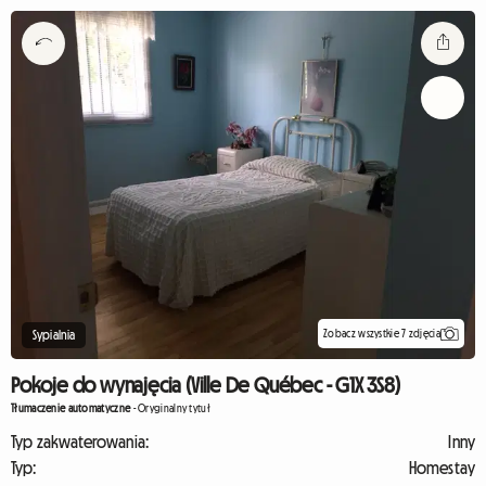
Zobacz wszystkie 7 zdjęcia
Sypialnia
Pokoje do wynajęcia (Ville De Québec - G1X 3S8)
Tłumaczenie automatyczne
-
Oryginalny tytuł
Typ zakwaterowania:
Inny
Typ:
Homestay