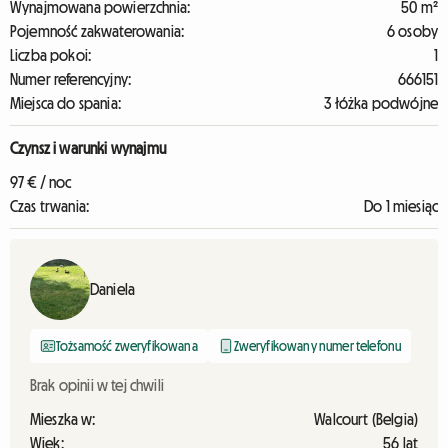
Wynajmowana powierzchnia:
50 m²
Pojemność zakwaterowania:
6 osoby
Liczba pokoi:
1
Numer referencyjny:
666151
Miejsca do spania:
3 łóżka podwójne
Czynsz i warunki wynajmu
97 € / noc
Czas trwania:
Do 1 miesiąc
Daniela
Tożsamość zweryfikowana
Zweryfikowany numer telefonu
Brak opinii w tej chwili
Mieszka w:
Walcourt (Belgia)
Wiek:
56 lat