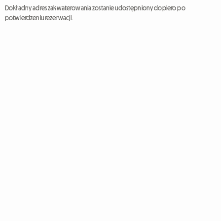
Dokładny adres zakwaterowania zostanie udostępniony dopiero po
potwierdzeniu rezerwacji.