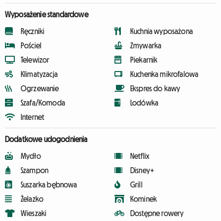
Wyposażenie standardowe
Ręczniki
Kuchnia wyposażona
Pościel
Zmywarka
Telewizor
Piekarnik
Klimatyzacja
Kuchenka mikrofalowa
Ogrzewanie
Ekspres do kawy
Szafa/Komoda
Lodówka
Internet
Dodatkowe udogodnienia
Mydło
Netflix
Szampon
Disney+
Suszarka bębnowa
Grill
Żelazko
Kominek
Wieszaki
Dostępne rowery