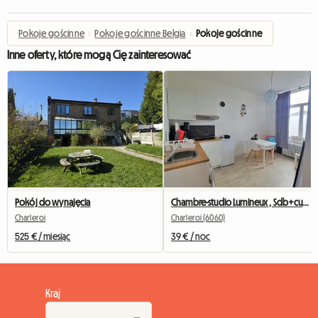
Pokoje gościnne
›
Pokoje gościnne Belgia
›
Pokoje gościnne
Inne oferty, które mogą Cię zainteresować
Pokój do wynajęcia
Chambre-studio Lumineux , Sdb+cusine Privee
Charleroi
Charleroi (6060)
525 € / miesiąc
39 € / noc
Kraj