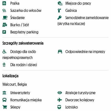
Pralka
Miejsce do pracy
Suszarka do włosów
Gaśnica
Śniadanie
Samodzielne zameldowanie
(skrytka na klucze)
Biurko / Stół
Bezpłatny parking
Szczegóły zakwaterowania
Dostęp dla osób
Odpowiednie na imprezy
niepełnosprawnych
Dla rodzin i dzieci
Lokalizacja
Walcourt, Belgia
Uniwersytety
Atrakcje turystyczne
Komunikacja miejska
Dworzec kolejowy
Sklepy
Lotnisko