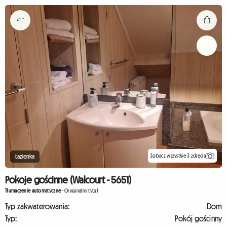
Zobacz wszystkie 3 zdjęcia
Łazienka
Pokoje gościnne (Walcourt - 5651)
Tłumaczenie automatyczne
-
Oryginalny tytuł
Typ zakwaterowania:
Dom
Typ:
Pokój gościnny