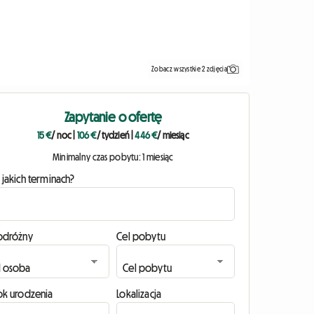
Zobacz wszystkie 2 zdjęcia
Zapytanie o ofertę
15 €
/ noc
|
106 €
/ tydzień
|
446 €
/ miesiąc
Minimalny czas pobytu: 1 miesiąc
 jakich terminach?
odróżny
Cel pobytu
ok urodzenia
Lokalizacja