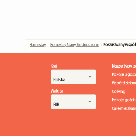
Homestay
›
Homestay Stany Zjednoczone
›
Poszukiwany współ
Kraj
Nasze typy 
Pokoje u gos
Współdzielone
Waluta
Coliving
Pokoje gości
Całe mieszkan