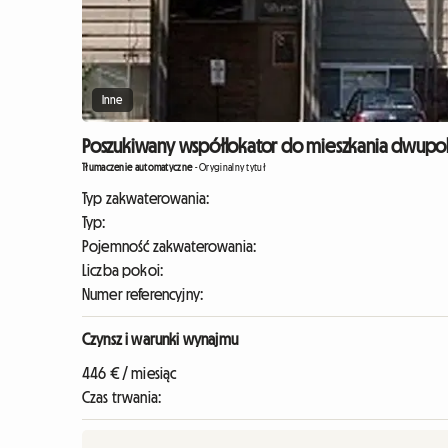
Inne
Poszukiwany współlokator do mieszkania dwupok
Tłumaczenie automatyczne
-
Oryginalny tytuł
Typ zakwaterowania:
Typ:
Pojemność zakwaterowania:
Liczba pokoi:
Numer referencyjny:
Czynsz i warunki wynajmu
446 € / miesiąc
Czas trwania: