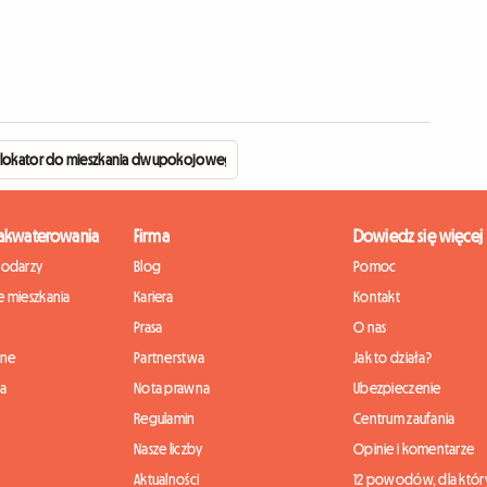
lokator do mieszkania dwupokojowego!
zakwaterowania
Firma
Dowiedz się więcej
podarzy
Blog
Pomoc
 mieszkania
Kariera
Kontakt
Prasa
O nas
nne
Partnerstwa
Jak to działa?
ia
Nota prawna
Ubezpieczenie
Regulamin
Centrum zaufania
Nasze liczby
Opinie i komentarze
Aktualności
12 powodów, dla któr