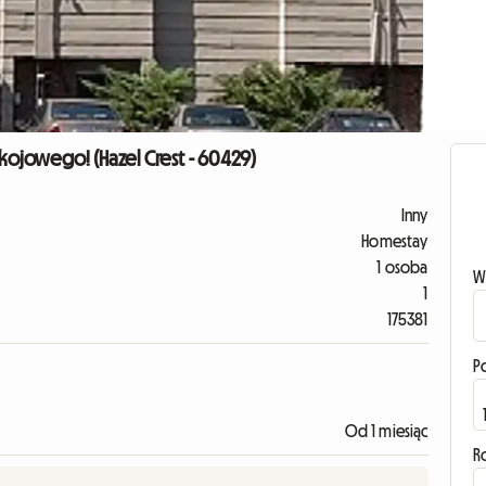
ojowego! (Hazel Crest - 60429)
Inny
Homestay
1 osoba
W
1
175381
P
Od 1 miesiąc
R