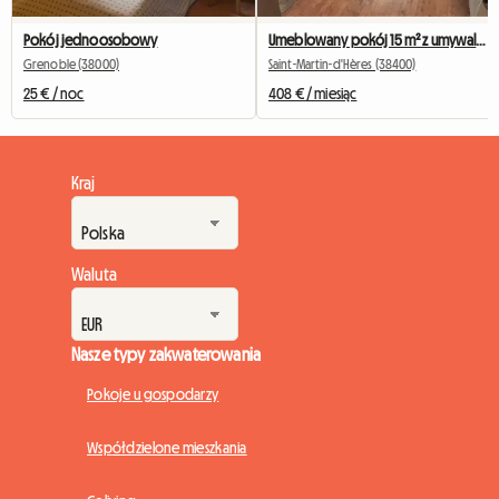
Pokój jednoosobowy
Umeblowany pokój 15 m² z umywalką i osobistą lodówką
Grenoble (38000)
Saint-Martin-d'Hères (38400)
25 € / noc
408 € / miesiąc
Kraj
Waluta
Nasze typy zakwaterowania
Pokoje u gospodarzy
Współdzielone mieszkania