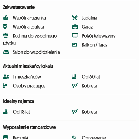
Zakwaterowanie
Wspólna łazienka
Jadalnia
Wspólna toaleta
Garaż
Kuchnia do wspólnego
Pokój telewizyjny
użytku
Balkon / Taras
Salon do współdzielenia
Aktualni mieszkańcy lokalu
1 mieszkańców
Od 60 lat
Osoby pracujące
Kobieta
Idealny najemca
Od 18 lat
Kobieta
Wyposażenie standardowe
Ręczniki
Ogrzewanie