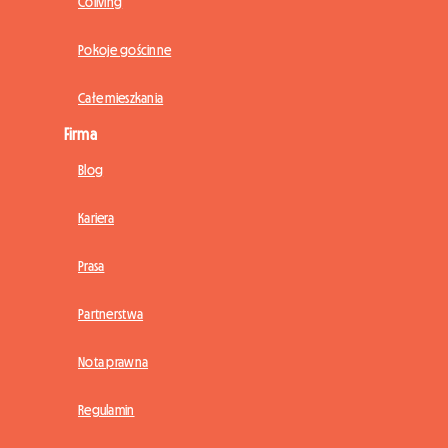
Coliving
Pokoje gościnne
Całe mieszkania
Firma
Blog
Kariera
Prasa
Partnerstwa
Nota prawna
Regulamin