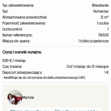
Typ zakwaterowania:
Mieszkanie
Typ:
Homestay
Wynajmowana powierzchnia:
12 m²
Pojemność zakwaterowania:
1 osoba
Liczba pokoi:
1
Numer referencyjny:
176503
Miejsca do spania:
1 Łóżko pojedyncze
Czynsz i warunki wynajmu
500 € / miesiąc
Czas trwania:
Od 1 miesiąc do 12 miesiące
Depozyt zabezpieczający:
1 €
- Kwalifikuje się do otrzymania dodatku mieszkaniowego (APL)
Martine