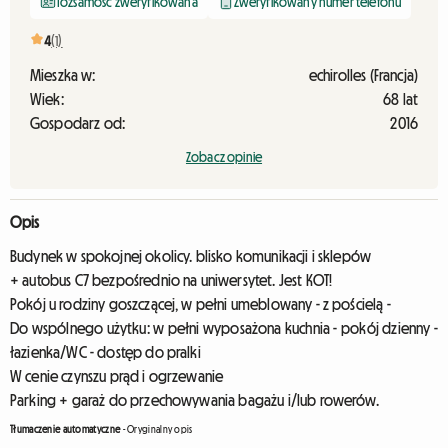
Tożsamość zweryfikowana
Zweryfikowany numer telefonu
4
(1)
Mieszka w:
echirolles (Francja)
Wiek:
68 lat
Gospodarz od:
2016
Zobacz opinie
Opis
Budynek w spokojnej okolicy. blisko komunikacji i sklepów
+ autobus C7 bezpośrednio na uniwersytet. Jest KOT!
Pokój u rodziny goszczącej, w pełni umeblowany - z pościelą -
Do wspólnego użytku: w pełni wyposażona kuchnia - pokój dzienny -
łazienka/WC - dostęp do pralki
W cenie czynszu prąd i ogrzewanie
Parking + garaż do przechowywania bagażu i/lub rowerów.
Tłumaczenie automatyczne
-
Oryginalny opis