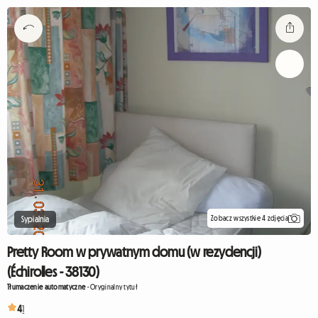
Zobacz wszystkie 4 zdjęcia
Sypialnia
Pretty Room w prywatnym domu (w rezydencji)
(Échirolles - 38130)
Tłumaczenie automatyczne
-
Oryginalny tytuł
4
1