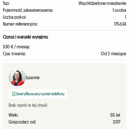
Typ:
Współdzielone mieszkanie
Pojemność zakwaterowania:
1 osoba
Liczba pokoi:
1
Numer referencyjny:
175634
Czynsz i warunki wynajmu
530 € / miesiąc
Czas trwania:
Od 2 miesiące
Susanne
Zweryfikowany numer telefonu
Brak opinii w tej chwili
Wiek:
55 lat
Gospodarz od:
2017