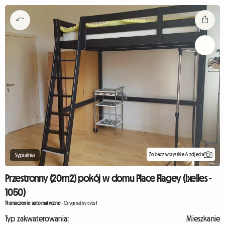
Zobacz wszystkie 6 zdjęcia
Sypialnia
Przestronny (20m2) pokój w domu Place Flagey (Ixelles -
1050)
Tłumaczenie automatyczne
-
Oryginalny tytuł
Typ zakwaterowania:
Mieszkanie