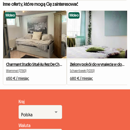
Inne oferty, które mogą Cię zainteresować
Wideo
Wideo
Charmant Studio Situé Au Rez De Chaussée
Zielony pokój do wynajęcia w domu w Brukseli
Wemmel (1780)
Schaerbeek (1030)
650 € / miesiąc
680 € / miesiąc
Kraj
Waluta