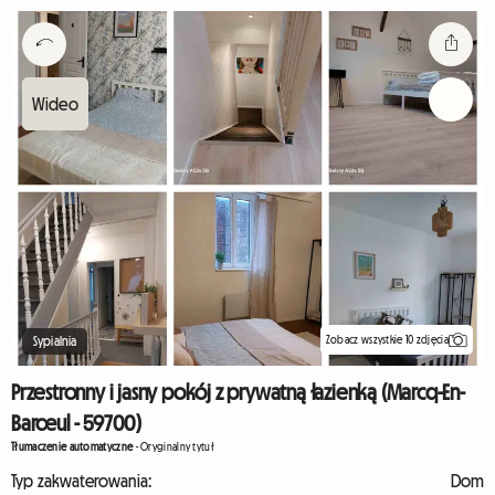
Zobacz wszystkie 10 zdjęcia
Sypialnia
Przestronny i jasny pokój z prywatną łazienką (Marcq-En-
Barœul - 59700)
Tłumaczenie automatyczne
-
Oryginalny tytuł
Typ zakwaterowania:
Dom