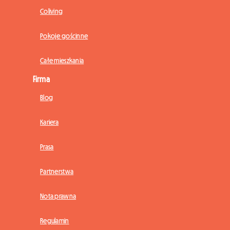
Coliving
Pokoje gościnne
Całe mieszkania
Firma
Blog
Kariera
Prasa
Partnerstwa
Nota prawna
Regulamin