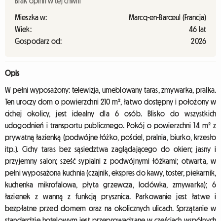
Brak opinii w tej chwili
Mieszka w:
Marcq-en-Barœul (Francja)
Wiek:
46 lat
Gospodarz od:
2026
Opis
W pełni wyposażony: telewizja, umeblowany taras, zmywarka, pralka.
Ten uroczy dom o powierzchni 210 m², łatwo dostępny i położony w
cichej okolicy, jest idealny dla 6 osób. Blisko do wszystkich
udogodnień i transportu publicznego. Pokój o powierzchni 14 m² z
prywatną łazienką (podwójne łóżko, pościel, pralnia, biurko, krzesło
itp.). Cichy taras bez sąsiedztwa zaglądającego do okien; jasny i
przyjemny salon; sześć sypialni z podwójnymi łóżkami; otwarta, w
pełni wyposażona kuchnia (czajnik, ekspres do kawy, toster, piekarnik,
kuchenka mikrofalowa, płyta grzewcza, lodówka, zmywarka); 6
łazienek z wanną z funkcją prysznica. Parkowanie jest łatwe i
bezpłatne przed domem oraz na okolicznych ulicach. Sprzątanie w
standardzie hotelowym jest przeprowadzane w częściach wspólnych