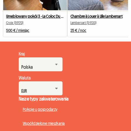
Umeblowany pokój 3 - La Coloc Du Fresnoy
Chambre à Louer à Lille Lambersart
Croix (59170)
Lambersart (59130)
500 € / miesiąc
25 € / noc
Kraj
Waluta
Nasze typy zakwaterowania
Pokoje u gospodarzy
Współdzielone mieszkania