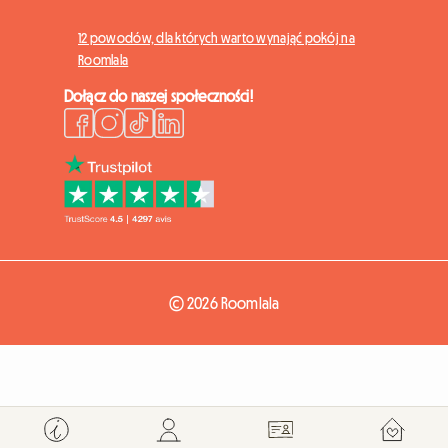
12 powodów, dla których warto wynająć pokój na
Roomlala
Dołącz do naszej społeczności!
© 2026 Roomlala