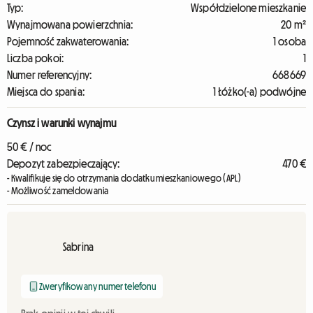
Typ:
Współdzielone mieszkanie
Wynajmowana powierzchnia:
20 m²
Pojemność zakwaterowania:
1 osoba
Liczba pokoi:
1
Numer referencyjny:
668669
Miejsca do spania:
1 Łóżko(-a) podwójne
Czynsz i warunki wynajmu
50 € / noc
Depozyt zabezpieczający:
470 €
- Kwalifikuje się do otrzymania dodatku mieszkaniowego (APL)
- Możliwość zameldowania
Sabrina
Zweryfikowany numer telefonu