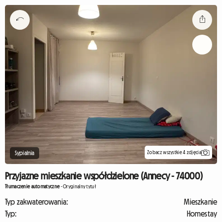
Zobacz wszystkie 4 zdjęcia
Sypialnia
Przyjazne mieszkanie współdzielone (Annecy - 74000)
Tłumaczenie automatyczne
-
Oryginalny tytuł
Typ zakwaterowania:
Mieszkanie
Typ:
Homestay