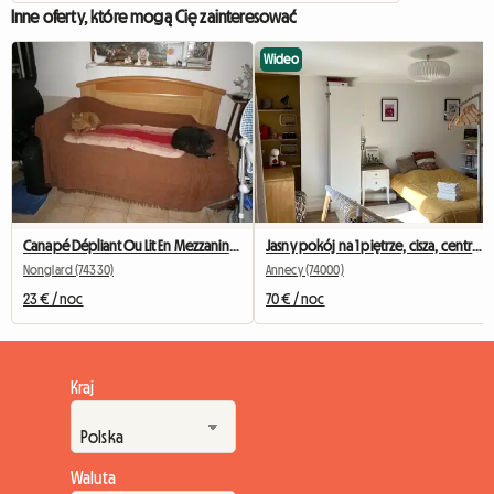
Inne oferty, które mogą Cię zainteresować
Wideo
Canapé Dépliant Ou Lit En Mezzanine En Nuitée Uniquement
Jasny pokój na 1 piętrze, cisza, centrum miasta
Nonglard (74330)
Annecy (74000)
23 € / noc
70 € / noc
Kraj
Waluta