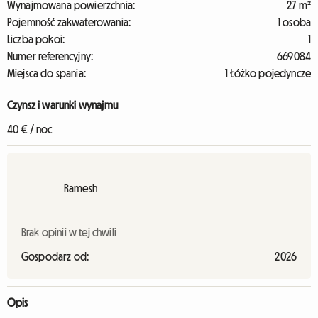
Wynajmowana powierzchnia:
27 m²
Pojemność zakwaterowania:
1 osoba
Liczba pokoi:
1
Numer referencyjny:
669084
Miejsca do spania:
1 Łóżko pojedyncze
Czynsz i warunki wynajmu
40 € / noc
Ramesh
Brak opinii w tej chwili
Gospodarz od:
2026
Opis