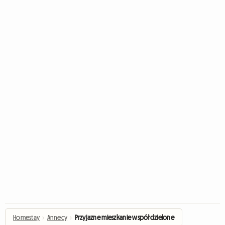
Homestay
›
Annecy
›
Przyjazne mieszkanie współdzielone