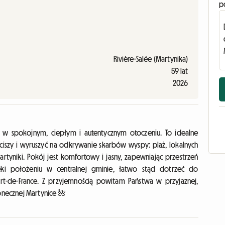
p
Rivière-Salée (Martynika)
59 lat
2026
 w spokojnym, ciepłym i autentycznym otoczeniu. To idealne
 ciszy i wyruszyć na odkrywanie skarbów wyspy: plaż, lokalnych
artyniki. Pokój jest komfortowy i jasny, zapewniając przestrzeń
i położeniu w centralnej gminie, łatwo stąd dotrzeć do
ort-de-France. Z przyjemnością powitam Państwa w przyjaznej,
łonecznej Martynice 🌺