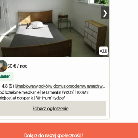
❯
6
50 € / noc
Master
4.8 (5) |
Umeblowany pokój w domu z ogrodem w ramach współdzielonego mieszkania
półdzielone mieszkanie | Le Lamentin (97232) | 100 M2
iejsce(-a) do spania | Minimum 1 tydzień
Zobacz ogłoszenie
Dołącz do naszej społeczności!