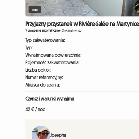
Inne
Przyjazny przystanek w Rivière-Salée na Martynice 
Tłumaczenie automatyczne
-
Oryginalny tytuł
Typ zakwaterowania:
Typ:
Wynajmowana powierzchnia:
Pojemność zakwaterowania:
Liczba pokoi:
Numer referencyjny:
Miejsca do spania:
Czynsz i warunki wynajmu
42 € / noc
Josepha