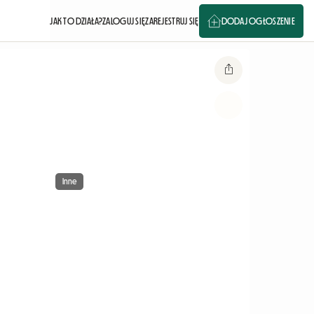
JAK TO DZIAŁA?
ZALOGUJ SIĘ
ZAREJESTRUJ SIĘ
DODAJ OGŁOSZENIE
Inne