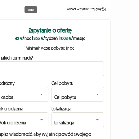
Zobacz wszystkie 7 zdjęcia
Inne
Zapytanie o ofertę
42 €
/ noc
|
265 €
/ tydzień
|
1008 €
/ miesiąc
Minimalny czas pobytu: 1 noc
 jakich terminach?
odróżny
Cel pobytu
ok urodzenia
Lokalizacja
apisz wiadomość, aby wyjaśnić powód swojego