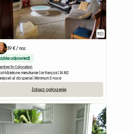
11
39 € / noc
Szybka odpowiedź
ambre En Colocation
ółdzielone mieszkanie | Le François | 14 M2
miejsce(-a) do spania | Minimum 3 noce
Zobacz ogłoszenie