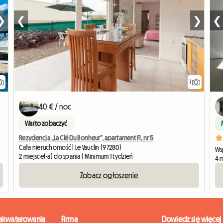
❯
❮
❯
❮
7
40 € / noc
Warto zobaczyć
Rezydencja „La Clé Du Bonheur”, apartament F1, nr 5
Cała nieruchomość | Le Vauclin (97280)
Ws
2 miejsce(-a) do spania | Minimum 1 tydzień
4 m
Zobacz ogłoszenie
zakwaterowania
Firma
Dowiedz się więcej