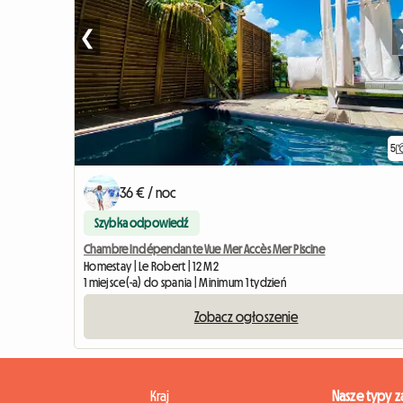
❮
5
36 € / noc
Szybka odpowiedź
Chambre Indépendante Vue Mer Accès Mer Piscine
Homestay | Le Robert | 12 M2
1 miejsce(-a) do spania | Minimum 1 tydzień
Zobacz ogłoszenie
Kraj
Nasze typy 