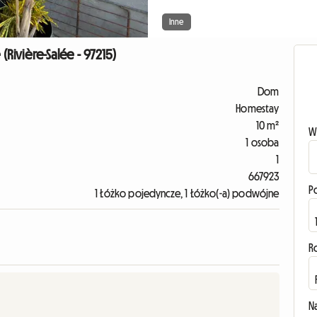
Inne
(Rivière-Salée - 97215)
Dom
Homestay
10 m²
W
1 osoba
1
667923
P
1 Łóżko pojedyncze, 1 Łóżko(-a) podwójne
R
N