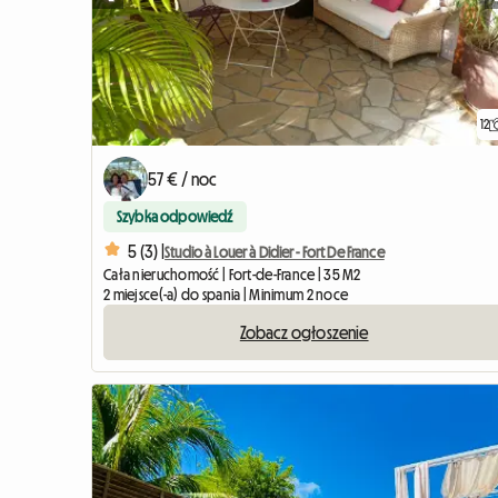
12
57 € / noc
Szybka odpowiedź
5 (3) |
Studio à Louer à Didier - Fort De France
Cała nieruchomość | Fort-de-France | 35 M2
2 miejsce(-a) do spania | Minimum 2 noce
Zobacz ogłoszenie