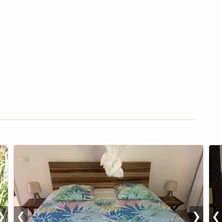
❯
❮
❯
❮