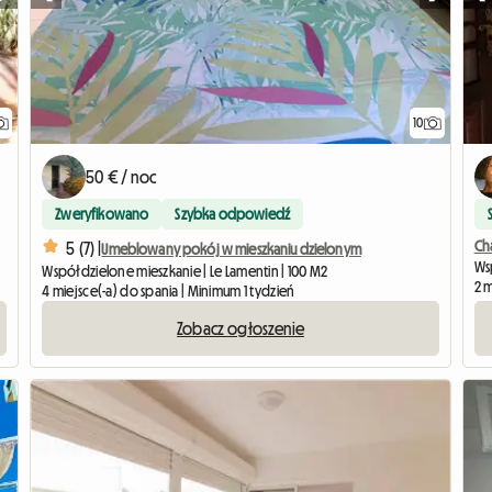
10
50 € / noc
Zweryfikowano
Szybka odpowiedź
Ch
5 (7) |
Umeblowany pokój w mieszkaniu dzielonym
Wsp
Współdzielone mieszkanie | Le Lamentin | 100 M2
2 
4 miejsce(-a) do spania | Minimum 1 tydzień
Zobacz ogłoszenie