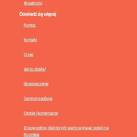
Aktualności
Dowiedz się więcej
Pomoc
Kontakt
O nas
Jak to działa?
Ubezpieczenie
Centrum zaufania
Opinie i komentarze
12 powodów, dla których warto wynająć pokój na
Roomlala