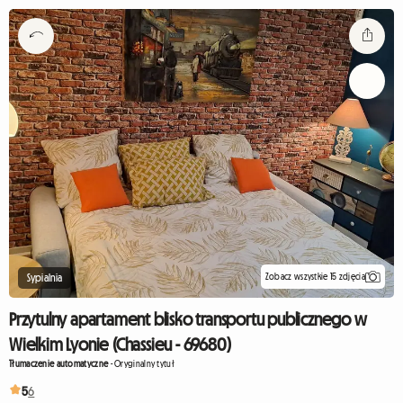
Zobacz wszystkie 15 zdjęcia
Sypialnia
Przytulny apartament blisko transportu publicznego w
Wielkim Lyonie (Chassieu - 69680)
Tłumaczenie automatyczne
-
Oryginalny tytuł
5
6