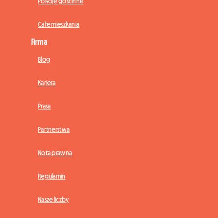
Pokoje gościnne
Całe mieszkania
Firma
Blog
Kariera
Prasa
Partnerstwa
Nota prawna
Regulamin
Nasze liczby