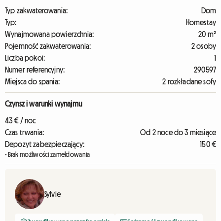
Typ zakwaterowania:
Dom
Typ:
Homestay
Wynajmowana powierzchnia:
20 m²
Pojemność zakwaterowania:
2 osoby
Liczba pokoi:
1
Numer referencyjny:
290597
Miejsca do spania:
2 rozkładane sofy
Czynsz i warunki wynajmu
43 € / noc
Czas trwania:
Od 2 noce do 3 miesiące
Depozyt zabezpieczający:
150 €
- Brak możliwości zameldowania
Sylvie