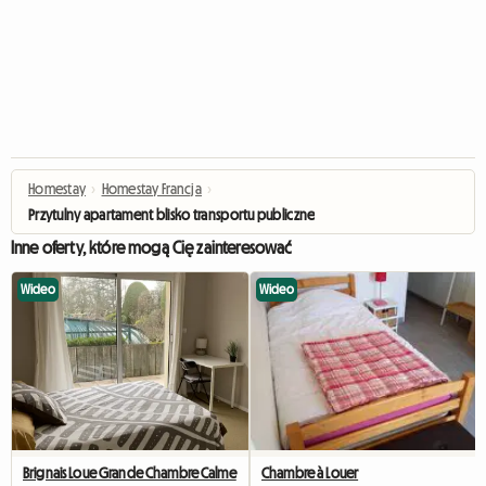
Homestay
›
Homestay Francja
›
Przytulny apartament blisko transportu publicznego w Wielkim Lyonie
Inne oferty, które mogą Cię zainteresować
Wideo
Wideo
Brignais Loue Grande Chambre Calme
Chambre à Louer