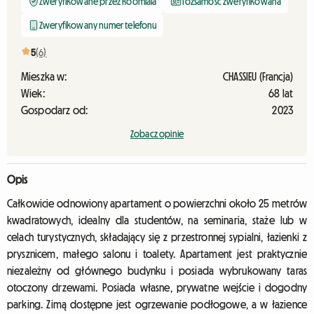
Zweryfikowane przez Roomlala
Tożsamość zweryfikowana
Zweryfikowany numer telefonu
5
(6)
Mieszka w:
CHASSIEU (Francja)
Wiek:
68 lat
Gospodarz od:
2023
Zobacz opinie
Opis
Całkowicie odnowiony apartament o powierzchni około 25 metrów
kwadratowych, idealny dla studentów, na seminaria, staże lub w
celach turystycznych, składający się z przestronnej sypialni, łazienki z
prysznicem, małego salonu i toalety. Apartament jest praktycznie
niezależny od głównego budynku i posiada wybrukowany taras
otoczony drzewami. Posiada własne, prywatne wejście i dogodny
parking. Zimą dostępne jest ogrzewanie podłogowe, a w łazience