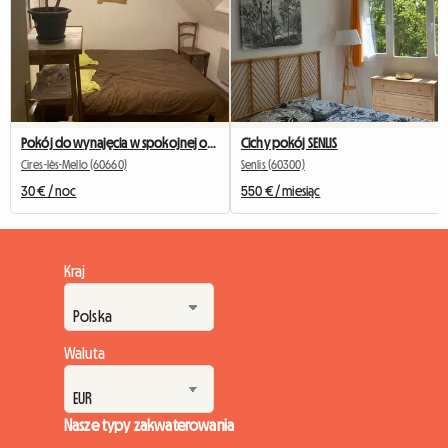
Pokój do wynajęcia w spokojnej okolicy
Cichy pokój SENLIS
Cires-lès-Mello (60660)
Senlis (60300)
30 € / noc
550 € / miesiąc
Kraj
Waluta
Nasze typy zakwaterowania