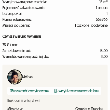
Wynajmowana powierzchnia:
15 m²
Pojemność zakwaterowania:
1 osoba
Liczba pokoi:
1
Numer referencyjny:
665966
Miejsca do spania:
1 Łóżko(-a) podwójne
Czynsz i warunki wynajmu
75 € / noc
Zameldowanie od:
15:00
Wymeldowanie najpóźniej do:
11:00
Mélissa
Tożsamość zweryfikowana
Zweryfikowany numer telefonu
Brak opinii w tej chwili
Mieszka w:
Gouvieux (Francja)