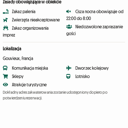
Zasady obowiązujące w obiekcie
Zakaz palenia
Cisza nocna obowiązuje od
22:00 do 8:00
Zwierzęta nieakceptowane
Niedozwolone zapraszanie
Zakaz organizowania
gości
imprez
Lokalizacja
Gouvieux, Francja
Komunikacja miejska
Dworzec kolejowy
Sklepy
Lotnisko
Atrakcje turystyczne
Dokładny adres zakwaterowania zostanie udostępniony dopiero po
potwierdzeniu rezerwacji.