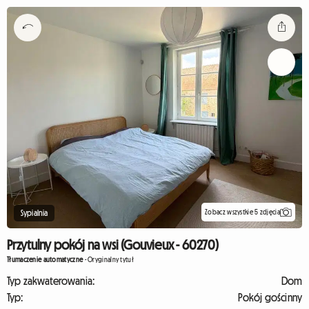
Zobacz wszystkie 5 zdjęcia
Sypialnia
Przytulny pokój na wsi (Gouvieux - 60270)
Tłumaczenie automatyczne
-
Oryginalny tytuł
Typ zakwaterowania:
Dom
Typ:
Pokój gościnny