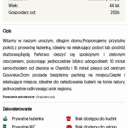
Wiek:
44 lat
Gospodarz od:
2026
Opis
Witamy w naszym uroczym, długim domu.Proponujemy przytulny
pokój z prywatną łazienką, idealny na relaksujący pobyt lub podróż
służbową.Będą Państwo cieszyć się spokojnym i zielonym
otoczeniem, pozostając jednocześnie blisko udogodnień: 10 minut
samochodem od dworca w Chantilly i 15 minut pieszo od centrum
Gouvieux.Dom posiada bezpłatny parking na miejscu.Ciepłe i
relaksujące miejsce, idealne do naładowania baterii na łonie natury,
jednocześnie odkrywając urok regionu.
Tłumaczenie automatyczne
-
Oryginalny opis
Zakwaterowanie
Prywatna łazienka
Brak dostępu do kuchni
Prywatne WC
Brak dostępu do salonu