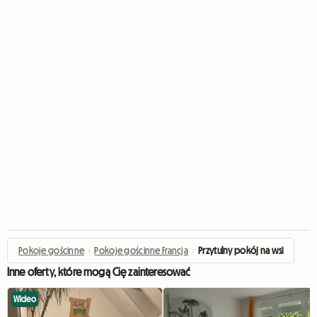
Pokoje gościnne
›
Pokoje gościnne Francja
›
Przytulny pokój na wsi
Inne oferty, które mogą Cię zainteresować
Wideo