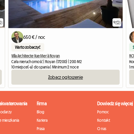
9
650 € / noc
Warto zobaczyć
Villa Architecte Vue Mer à Royan
RO
Cała nieruchomość | Royan (17200) | 200 M2
Hom
10 miejsce(-a) do spania | Minimum 2 noce
1 m
Zobacz ogłoszenie
zakwaterowania
Firma
Dowiedz się więcej
podarzy
Blog
Pomoc
 mieszkania
Kariera
Kontakt
Prasa
O nas