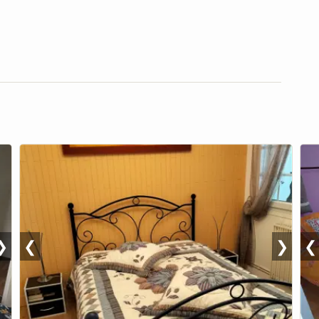
❯
❮
❯
❮