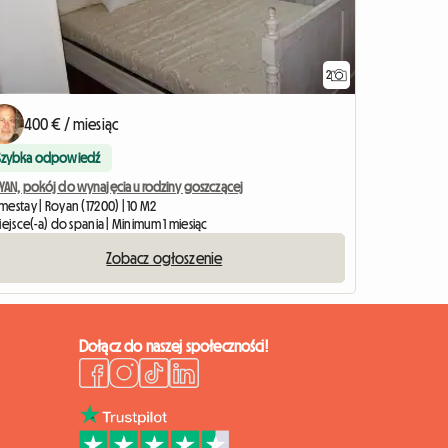
2
400 € / miesiąc
Szybka odpowiedź
YAN, pokój do wynajęcia u rodziny goszczącej
estay | Royan (17200) | 10 M2
iejsce(-a) do spania | Minimum 1 miesiąc
Zobacz ogłoszenie
Dołącz do naszej społeczności!