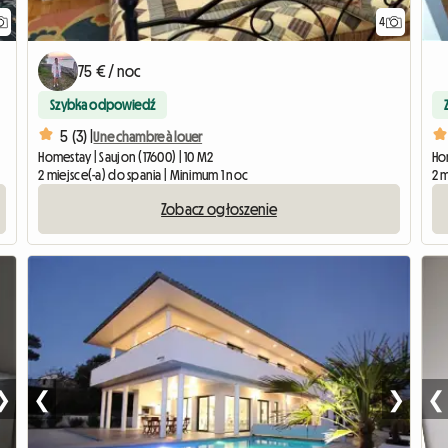
4
75 € / noc
Szybka odpowiedź
5 (3) |
Une chambre à louer
Homestay | Saujon (17600) | 10 M2
Hom
2 miejsce(-a) do spania | Minimum 1 noc
2 m
Zobacz ogłoszenie
❯
❮
❯
❮