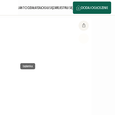
JAK TO DZIAŁA?
ZALOGUJ SIĘ
ZAREJESTRUJ SIĘ
DODAJ OGŁOSZENIE
Łazienka