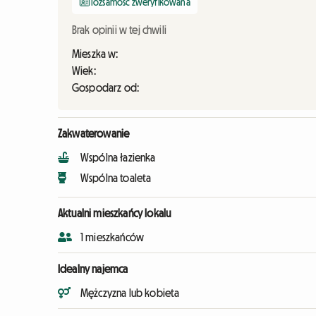
Tożsamość zweryfikowana
Brak opinii w tej chwili
Mieszka w:
Wiek:
Gospodarz od:
Zakwaterowanie
Wspólna łazienka
Wspólna toaleta
Aktualni mieszkańcy lokalu
1 mieszkańców
Idealny najemca
Mężczyzna lub kobieta