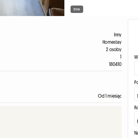
Inne
Inny
Homestay
2 osoby
1
W
180410
P
Od 1 miesiąc
R
N