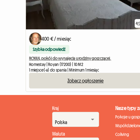
4
400 € / miesiąc
Szybka odpowiedź
ROYAN, pokój do wynajęcia u rodziny goszczącej.
Homestay | Royan (17200) | 10 M2
1 miejsce(-a) do spania | Minimum 1 miesiąc
Zobacz ogłoszenie
Kraj
Nasze typy 
Pokoje u gos
Współdzielone
Waluta
Coliving