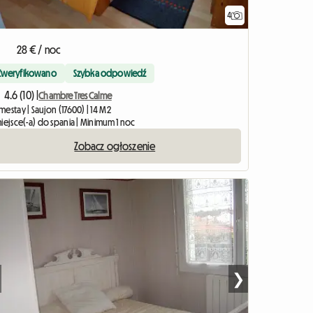
4
28 € / noc
Zweryfikowano
Szybka odpowiedź
4.6 (10) |
Chambre Tres Calme
estay | Saujon (17600) | 14 M2
iejsce(-a) do spania | Minimum 1 noc
Zobacz ogłoszenie
❯