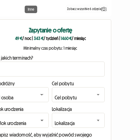
Zobacz wszystkie 6 zdjęcia
Inne
Zapytanie o ofertę
49 €
/ noc
|
343 €
/ tydzień
|
1460 €
/ miesiąc
Minimalny czas pobytu: 1 miesiąc
 jakich terminach?
odróżny
Cel pobytu
ok urodzenia
Lokalizacja
apisz wiadomość, aby wyjaśnić powód swojego