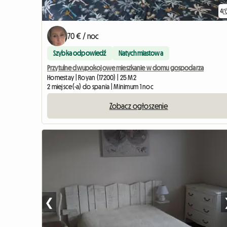
4
70 € / noc
Szybka odpowiedź
Natychmiastowa
Przytulne dwupokojowe mieszkanie w domu gospodarza
Homestay | Royan (17200) | 25 M2
2 miejsce(-a) do spania | Minimum 1 noc
Zobacz ogłoszenie
❮