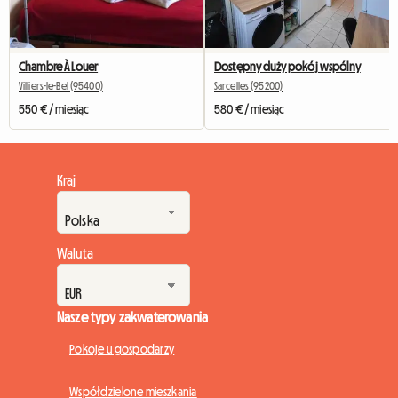
Chambre À Louer
Dostępny duży pokój wspólny
Villiers-le-Bel (95400)
Sarcelles (95200)
550 € / miesiąc
580 € / miesiąc
Kraj
Waluta
Nasze typy zakwaterowania
Pokoje u gospodarzy
Współdzielone mieszkania