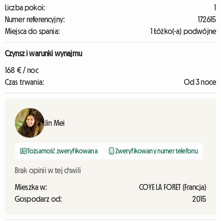
Liczba pokoi:
1
Numer referencyjny:
172615
Miejsca do spania:
1 Łóżko(-a) podwójne
Czynsz i warunki wynajmu
168 € / noc
Czas trwania:
Od 3 noce
Jin Mei
Tożsamość zweryfikowana
Zweryfikowany numer telefonu
Brak opinii w tej chwili
Mieszka w:
COYE LA FORET (Francja)
Gospodarz od:
2015