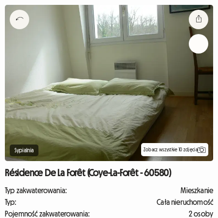
Zobacz wszystkie 10 zdjęcia
Sypialnia
Résidence De La Forêt (Coye-La-Forêt - 60580)
Typ zakwaterowania:
Mieszkanie
Typ:
Cała nieruchomość
Pojemność zakwaterowania:
2 osoby