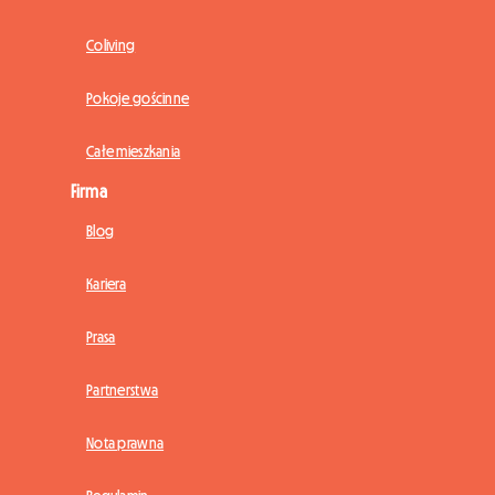
Coliving
Pokoje gościnne
Całe mieszkania
Firma
Blog
Kariera
Prasa
Partnerstwa
Nota prawna