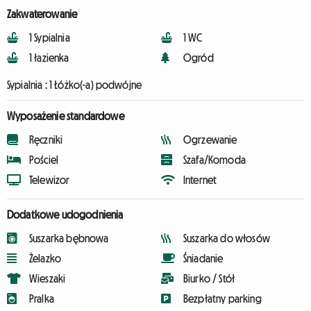
Zakwaterowanie
1 Sypialnia
1 WC
1 łazienka
Ogród
Sypialnia :
1 Łóżko(-a) podwójne
Wyposażenie standardowe
Ręczniki
Ogrzewanie
Pościel
Szafa/Komoda
Telewizor
Internet
Dodatkowe udogodnienia
Suszarka bębnowa
Suszarka do włosów
Żelazko
Śniadanie
Wieszaki
Biurko / Stół
Pralka
Bezpłatny parking