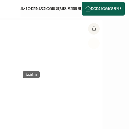
JAK TO DZIAŁA?
ZALOGUJ SIĘ
ZAREJESTRUJ SIĘ
DODAJ OGŁOSZENIE
Sypialnia