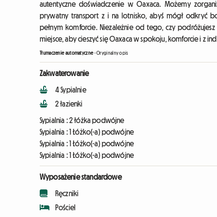
autentyczne doświadczenie w Oaxaca. Możemy zorganiz
prywatny transport z i na lotnisko, abyś mógł odkryć 
pełnym komforcie. Niezależnie od tego, czy podróżujesz z 
miejsce, aby cieszyć się Oaxaca w spokoju, komforcie i z 
Tłumaczenie automatyczne
-
Oryginalny opis
Zakwaterowanie
4 Sypialnie
2 łazienki
Sypialnia :
2 łóżka podwójne
Sypialnia :
1 Łóżko(-a) podwójne
Sypialnia :
1 Łóżko(-a) podwójne
Sypialnia :
1 Łóżko(-a) podwójne
Wyposażenie standardowe
Ręczniki
Pościel