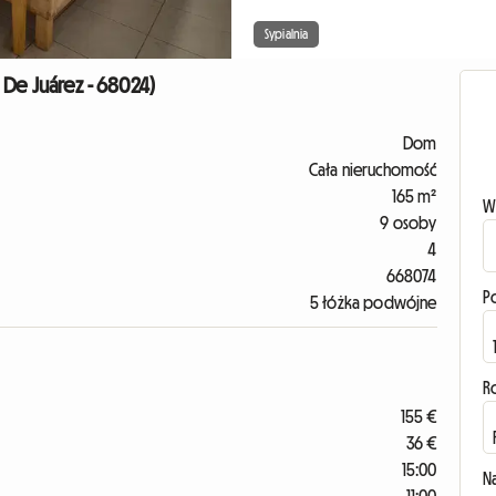
Sypialnia
De Juárez - 68024)
Dom
Cała nieruchomość
165 m²
W
9 osoby
4
668074
P
5 łóżka podwójne
R
155 €
36 €
15:00
N