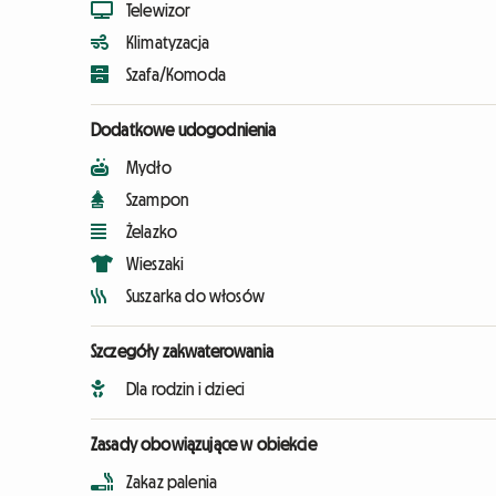
Telewizor
Klimatyzacja
Szafa/Komoda
Dodatkowe udogodnienia
Mydło
Szampon
Żelazko
Wieszaki
Suszarka do włosów
Szczegóły zakwaterowania
Dla rodzin i dzieci
Zasady obowiązujące w obiekcie
Zakaz palenia