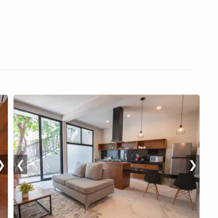
❯
❮
❯