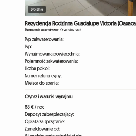
Sypialnia
Rezydencja Rodzinna Guadalupe Victoria (Oaxaca 
Tłumaczenie automatyczne
-
Oryginalny tytuł
Typ zakwaterowania:
Typ:
Wynajmowana powierzchnia:
Pojemność zakwaterowania:
Liczba pokoi:
Numer referencyjny:
Miejsca do spania:
Czynsz i warunki wynajmu
88 € / noc
Depozyt zabezpieczający:
Opłata za sprzątanie:
Zameldowanie od: