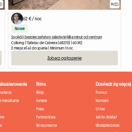
16
62 € / noc
Nowe
Spokój i bezpieczeństwo zaledwie kilka minut od centrum
Coliving | Tlalixtac de Cabrera (68270) | 60 M2
2 miejsce(-a) do spania | Minimum 1 noc
Zobacz ogłoszenie
zakwaterowania
Firma
Dowiedz się więcej
podarzy
Blog
Pomoc
 mieszkania
Kariera
Kontakt
Prasa
O nas
nne
Partnerstwa
Jak to działa?
ia
Nota prawna
Ubezpieczenie