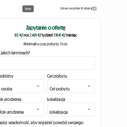
Zobacz wszystkie 14 zdjęcia
Inne
Zapytanie o ofertę
83 €
/ noc
|
481 €
/ tydzień
|
1541 €
/ miesiąc
Minimalny czas pobytu: 1 noc
 jakich terminach?
odróżny
Cel pobytu
ok urodzenia
Lokalizacja
apisz wiadomość, aby wyjaśnić powód swojego