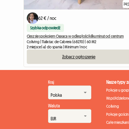
24
62 € / noc
Szybka odpowiedź
Ciesz się spokojem Oaxaca w odległości kilku minut od centrum
Coliving | Tlalixtac de Cabrera (68270) | 60 M2
2 miejsce(-a) do spania | Minimum 1 noc
Zobacz ogłoszenie
Kraj
Nasze typy 
Pokoje u gos
Współdzielone
Waluta
Coliving
Pokoje gości
Całe mieszkan