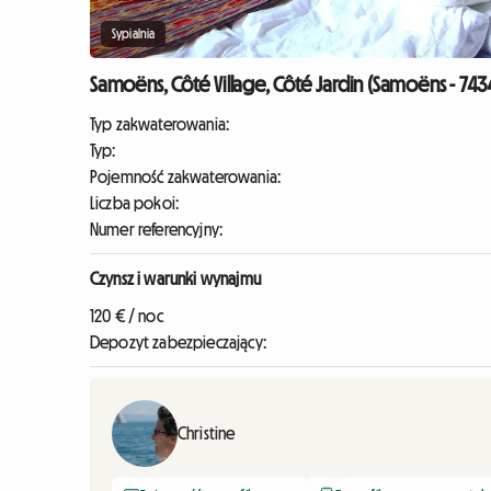
Sypialnia
Samoëns, Côté Village, Côté Jardin (Samoëns - 743
Typ zakwaterowania:
Typ:
Pojemność zakwaterowania:
Liczba pokoi:
Numer referencyjny:
Czynsz i warunki wynajmu
120 € / noc
Depozyt zabezpieczający:
Christine