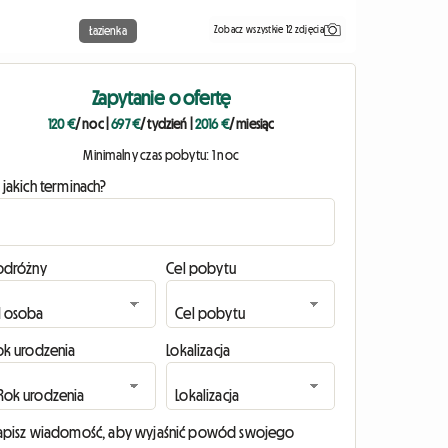
Zobacz wszystkie 12 zdjęcia
Łazienka
Zapytanie o ofertę
120 €
/ noc
|
697 €
/ tydzień
|
2016 €
/ miesiąc
Minimalny czas pobytu: 1 noc
 jakich terminach?
odróżny
Cel pobytu
ok urodzenia
Lokalizacja
apisz wiadomość, aby wyjaśnić powód swojego