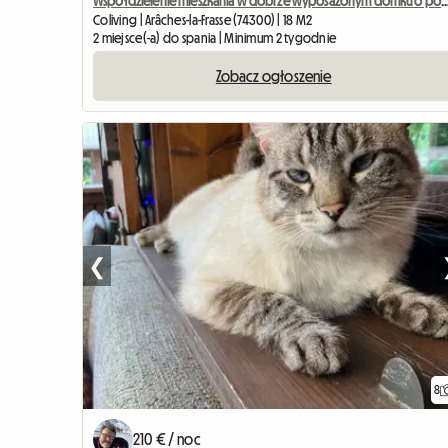
Współdzielenie mieszkania w dobrze wyposażonym domku o p
Coliving | Arâches-la-Frasse (74300) | 18 M2
2 miejsce(-a) do spania | Minimum 2 tygodnie
Zobacz ogłoszenie
❮
8
210 € / noc