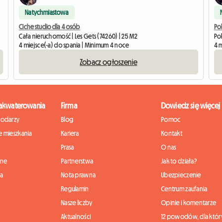
Natychmiastowa
Ciche studio dla 4 osób
Po
Cała nieruchomość | Les Gets (74260) | 25 M2
Pok
4 miejsce(-a) do spania | Minimum 4 noce
4 
Zobacz ogłoszenie
zakwaterowania
Firma
Dowiedz się więcej
podarzy
Blog
Pomoc
 mieszkania
Kariera
Kontakt
Prasa
O nas
nne
Partnerstwa
Jak to działa?
ia
Nota prawna
Ubezpieczenie
Regulamin
Centrum zaufania
Nasze liczby
Opinie i komentarze
Aktualności
12 powodów, dla któr