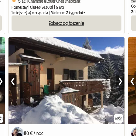
owierzchni 85 m2
5 (3) |
Chambre à Louer Chez L'habitant
Col
Homestay | Cluses (74300) | 12 M2
2 
1 miejsce(-a) do spania | Minimum 3 tygodnie
Zobacz ogłoszenie
❯
❮
❯
❮
6
110 € / noc