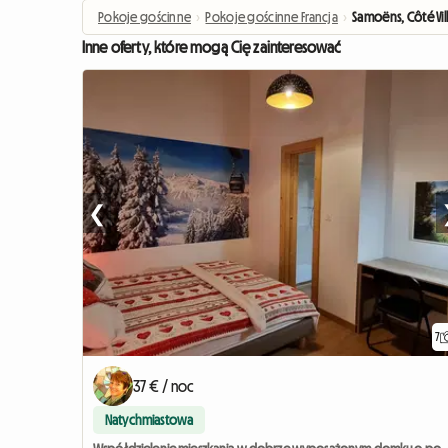
Pokoje gościnne
›
Pokoje gościnne Francja
›
Samoëns, Côté Vil
Inne oferty, które mogą Cię zainteresować
❮
7
37 € / noc
Natychmiastowa