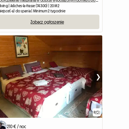
Współdzielenie mieszkania w dobrze wyposażonym domku o powierzchni 85 m2
iving | Arâches-la-Frasse (74300) | 20 M2
miejsce(-a) do spania | Minimum 2 tygodnie
Zobacz ogłoszenie
❯
8
210 € / noc