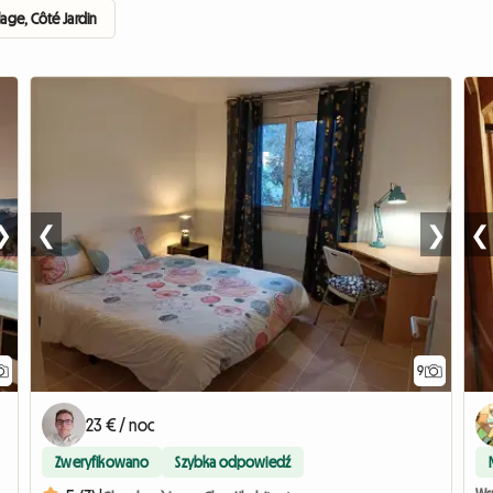
lage, Côté Jardin
❯
❮
❯
❮
9
23 € / noc
Zweryfikowano
Szybka odpowiedź