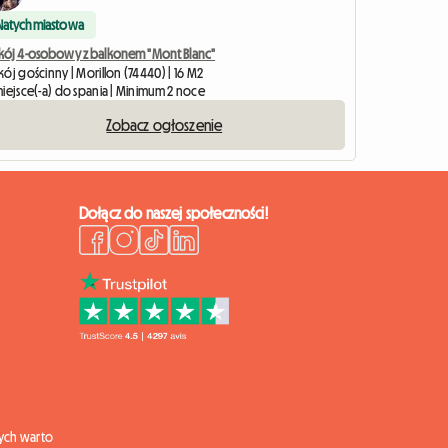
Natychmiastowa
kój 4-osobowy z balkonem "Mont Blanc"
ój gościnny | Morillon (74440) | 16 M2
miejsce(-a) do spania | Minimum 2 noce
Zobacz ogłoszenie
Dołącz do naszej społeczności!
ych warto