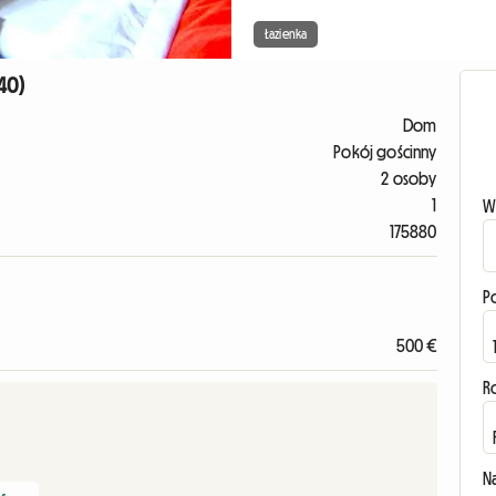
Łazienka
40)
Dom
Pokój gościnny
2 osoby
1
W
175880
P
500 €
R
N