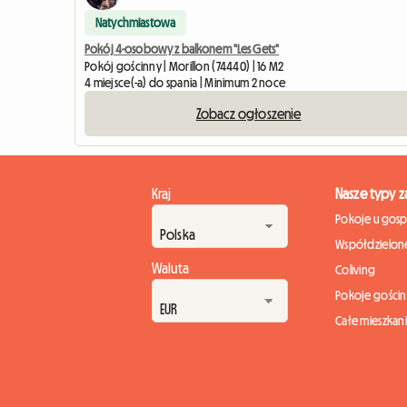
Natychmiastowa
Pokój 4-osobowy z balkonem "Les Gets"
Pokój gościnny | Morillon (74440) | 16 M2
4 miejsce(-a) do spania | Minimum 2 noce
Zobacz ogłoszenie
Kraj
Nasze typy 
Pokoje u gos
Współdzielone
Waluta
Coliving
Pokoje gości
Całe mieszkan