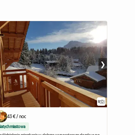
❯
8
43 € / noc
Natychmiastowa