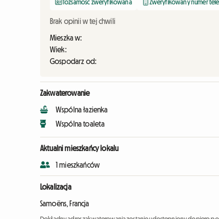
Tożsamość zweryfikowana
Zweryfikowany numer tel
Brak opinii w tej chwili
Mieszka w:
Wiek:
Gospodarz od:
Zakwaterowanie
Wspólna łazienka
Wspólna toaleta
Aktualni mieszkańcy lokalu
1 mieszkańców
Lokalizacja
Samoëns, Francja