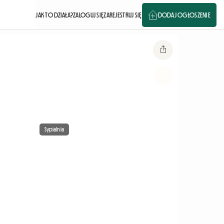
JAK TO DZIAŁA?
ZALOGUJ SIĘ
ZAREJESTRUJ SIĘ
DODAJ OGŁOSZENIE
Sypialnia