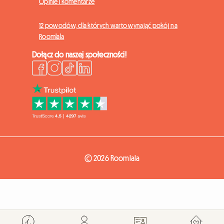
Opinie i komentarze
12 powodów, dla których warto wynająć pokój na
Roomlala
Dołącz do naszej społeczności!
© 2026 Roomlala