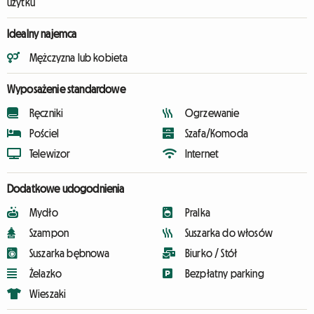
użytku
Idealny najemca
Mężczyzna lub kobieta
Wyposażenie standardowe
Ręczniki
Ogrzewanie
Pościel
Szafa/Komoda
Telewizor
Internet
Dodatkowe udogodnienia
Mydło
Pralka
Szampon
Suszarka do włosów
Suszarka bębnowa
Biurko / Stół
Żelazko
Bezpłatny parking
Wieszaki