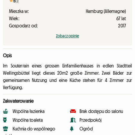
5
(1)
Mieszka w:
Hamburg (Allemagne)
Wiek:
67 lat
Gospodarz od:
2017
Zobacz opinie
Opis
Im Souterrain eines grossen Einfamilienhauses in edlen Stadtteil
Wellingsbüttel liegt dieses 20m2 große Zimmer. Zwei Bäder zur
gemeinsamen Nutzung und eine Küche stehen für 4 Zimmer zur
Verfügung.
Zakwaterowanie
Wspólna łazienka
Brak dostępu do salonu
Wspólna toaleta
Przedpokój
Kuchnia do wspólnego
Ogród