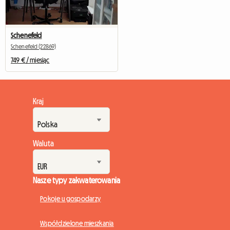
Schenefeld
Schenefeld (22869)
749 € / miesiąc
Kraj
Waluta
Nasze typy zakwaterowania
Pokoje u gospodarzy
Współdzielone mieszkania