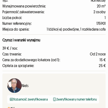
Typ:
Homestay
Wynajmowana powierzchnia:
20 m²
Pojemność zakwaterowania:
2 osoby
Liczba pokoi:
1
Numer referencyjny:
175901
Miejsca do spania:
1 Łóżko(-a) podwójne, 1 rozkładana sofa
Czynsz i warunki wynajmu
39 € / noc
Czas trwania:
Od 2 noce
Cena za dodatkowego lokatora (od 1):
15 €
Opłata za sprzątanie:
25 €
Niels
Tożsamość zweryfikowana
Zweryfikowany numer telefonu