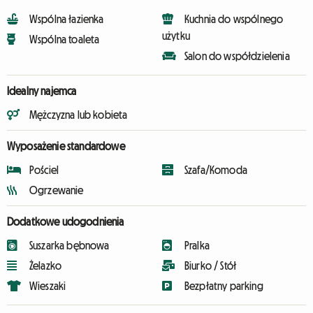
Wspólna łazienka
Kuchnia do wspólnego
użytku
Wspólna toaleta
Salon do współdzielenia
Idealny najemca
Mężczyzna lub kobieta
Wyposażenie standardowe
Pościel
Szafa/Komoda
Ogrzewanie
Dodatkowe udogodnienia
Suszarka bębnowa
Pralka
Żelazko
Biurko / Stół
Wieszaki
Bezpłatny parking