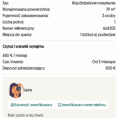
Typ:
Współdzielone mieszkanie
Wynajmowana powierzchnia:
79 m²
Pojemność zakwaterowania:
3 osoby
Liczba pokoi:
1
Numer referencyjny:
664202
Miejsca do spania:
1 Łóżko(-a) podwójne
Czynsz i warunki wynajmu
440 € / miesiąc
Czas trwania:
Od 3 miesiące
Depozyt zabezpieczający:
500 €
Laura
Tożsamość zweryfikowana
Zweryfikowany numer telefonu
Brak opinii w tej chwili