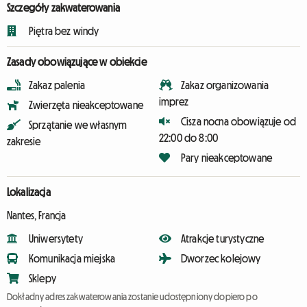
Szczegóły zakwaterowania
Piętra bez windy
Zasady obowiązujące w obiekcie
Zakaz palenia
Zakaz organizowania
imprez
Zwierzęta nieakceptowane
Cisza nocna obowiązuje od
Sprzątanie we własnym
22:00 do 8:00
zakresie
Pary nieakceptowane
Lokalizacja
Nantes, Francja
Uniwersytety
Atrakcje turystyczne
Komunikacja miejska
Dworzec kolejowy
Sklepy
Dokładny adres zakwaterowania zostanie udostępniony dopiero po