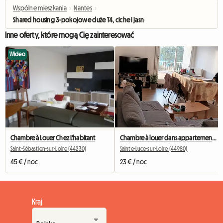
Wspólne mieszkania
›
Nantes
›
Shared housing 3-pokojowe duże T4, ciche i jasne, Nantes Wschód
Inne oferty, które mogą Cię zainteresować
Wideo
Chambre à Louer Chez L'habitant
Chambre à louer dans appartement partagé
Saint-Sébastien-sur-Loire (44230)
Sainte-Luce-sur-Loire (44980)
45 € / noc
23 € / noc
Kraj