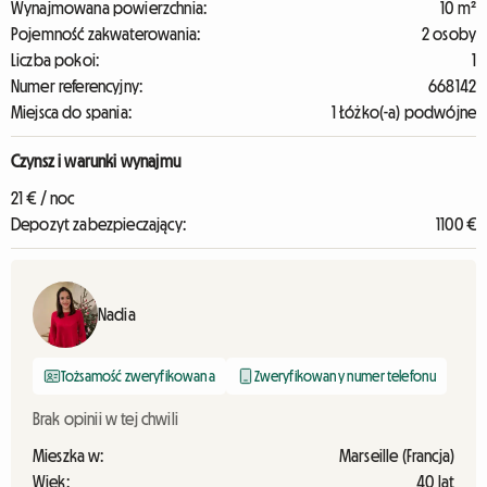
Wynajmowana powierzchnia:
10 m²
Pojemność zakwaterowania:
2 osoby
Liczba pokoi:
1
Numer referencyjny:
668142
Miejsca do spania:
1 Łóżko(-a) podwójne
Czynsz i warunki wynajmu
21 € / noc
Depozyt zabezpieczający:
1100 €
Nadia
Tożsamość zweryfikowana
Zweryfikowany numer telefonu
Brak opinii w tej chwili
Mieszka w:
Marseille (Francja)
Wiek:
40 lat