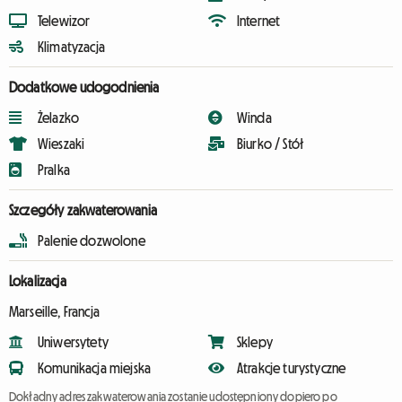
Telewizor
Internet
Klimatyzacja
Dodatkowe udogodnienia
Żelazko
Winda
Wieszaki
Biurko / Stół
Pralka
Szczegóły zakwaterowania
Palenie dozwolone
Lokalizacja
Marseille, Francja
Uniwersytety
Sklepy
Komunikacja miejska
Atrakcje turystyczne
Dokładny adres zakwaterowania zostanie udostępniony dopiero po