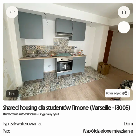
Pokaż zdjęcie
Inne
Shared housing dla studentów Timone (Marseille - 13005)
Tłumaczenie automatyczne
-
Oryginalny tytuł
Typ zakwaterowania:
Dom
Typ:
Współdzielone mieszkanie