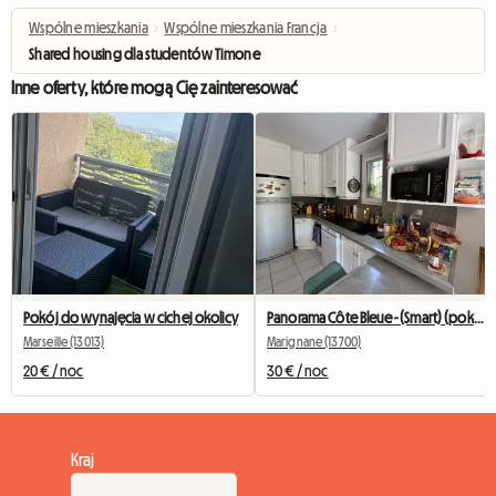
Wspólne mieszkania
›
Wspólne mieszkania Francja
›
Shared housing dla studentów Timone
Inne oferty, które mogą Cię zainteresować
Pokój do wynajęcia w cichej okolicy
Panorama Côte Bleue - (Smart) (pokój)
Marseille (13013)
Marignane (13700)
20 € / noc
30 € / noc
Kraj