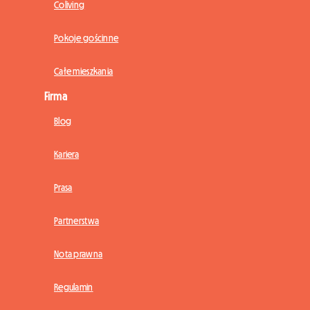
Coliving
Pokoje gościnne
Całe mieszkania
Firma
Blog
Kariera
Prasa
Partnerstwa
Nota prawna
Regulamin