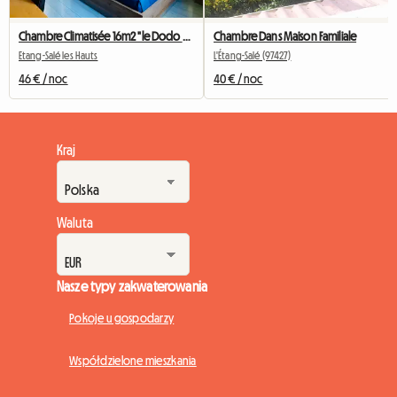
Chambre Climatisée 16m2 "le Dodo Salé"
Chambre Dans Maison Familiale
Etang-Salé les Hauts
L'Étang-Salé (97427)
46 € / noc
40 € / noc
Kraj
Waluta
Nasze typy zakwaterowania
Pokoje u gospodarzy
Współdzielone mieszkania