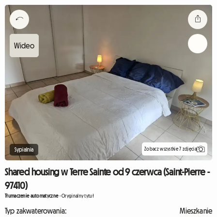
Zobacz wszystkie 7 zdjęcia
Sypialnia
Shared housing w Terre Sainte od 9 czerwca (Saint-Pierre -
97410)
Tłumaczenie automatyczne
-
Oryginalny tytuł
Typ zakwaterowania:
Mieszkanie