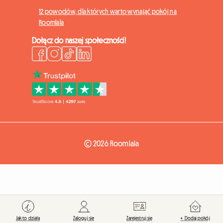
12 powodów, dla których warto wynająć pokój na
Roomlala
Dołącz do naszej społeczności!
© 2026 Roomlala
Jak to działa
Zaloguj się
Zarejestruj się
+ Dodaj pokój