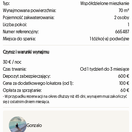
Typ:
Współdzielone mieszkanie
Wynajmowana powierzchnia:
70 m²
Pojemność zakwaterowania:
2 osoby
Liczba pokoi:
1
Numer referencyjny:
665487
Miejsca do spania:
1 Łóżko(-a) podwójne
Czynsz i warunki wynajmu
30 € / noc
Czas trwania:
Od 1 tydzień do 3 miesiące
Depozyt zabezpieczający:
600 €
Cena za dodatkowego lokatora (od 1):
100 €
Opłata za sprzątanie:
60 €
- W przypadku rezerwacji na okres dłuższy niż 45 dni, wynajem musi zakończyć
się z ostatnim dniem miesiąca.
Gonzalo