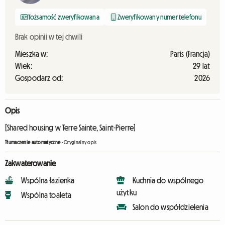
Tożsamość zweryfikowana
Zweryfikowany numer telefonu
Brak opinii w tej chwili
Mieszka w:
Paris (Francja)
Wiek:
29 lat
Gospodarz od:
2026
Opis
[Shared housing w Terre Sainte, Saint-Pierre]
Tłumaczenie automatyczne
-
Oryginalny opis
Zakwaterowanie
Wspólna łazienka
Kuchnia do wspólnego
użytku
Wspólna toaleta
Salon do współdzielenia