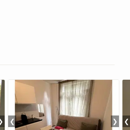
❯
❮
❯
❮