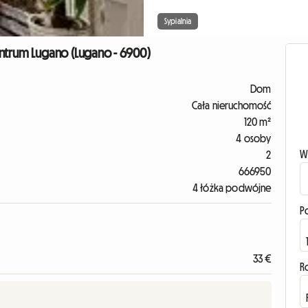
Sypialnia
entrum Lugano (Lugano - 6900)
Dom
Cała nieruchomość
120 m²
4 osoby
W
2
666950
4 łóżka podwójne
P
33 €
R