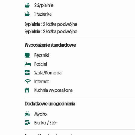
2 Sypialnie
1 łazienka
Sypialnia :
2 łóżka podwójne
Sypialnia :
2 łóżka podwójne
Wyposażenie standardowe
Ręczniki
Pościel
Szafa/Komoda
Internet
Kuchnia wyposażona
Dodatkowe udogodnienia
Mydło
Biurko / Stół