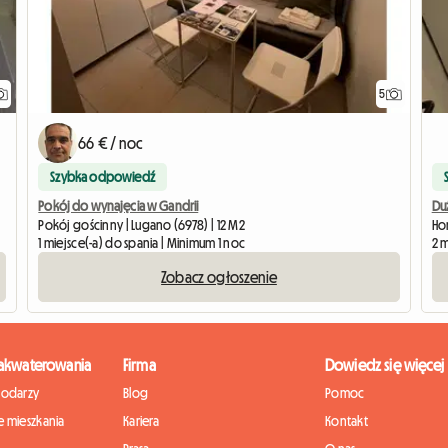
5
66 € / noc
Szybka odpowiedź
Pokój do wynajęcia w Gandrii
Du
Pokój gościnny | Lugano (6978) | 12 M2
Hom
1 miejsce(-a) do spania | Minimum 1 noc
2 
Zobacz ogłoszenie
zakwaterowania
Firma
Dowiedz się więcej
podarzy
Blog
Pomoc
 mieszkania
Kariera
Kontakt