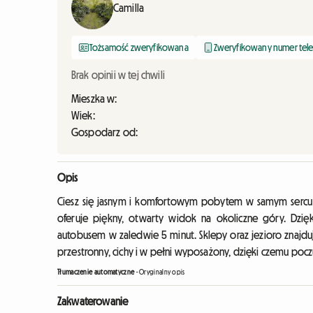
Camilla
Tożsamość zweryfikowana
Zweryfikowany numer tel
Brak opinii w tej chwili
Mieszka w:
Wiek:
Gospodarz od:
Opis
Ciesz się jasnym i komfortowym pobytem w samym sercu
oferuje piękny, otwarty widok na okoliczne góry. Dzięk
autobusem w zaledwie 5 minut. Sklepy oraz jezioro znajdu
przestronny, cichy i w pełni wyposażony, dzięki czemu pocz
Tłumaczenie automatyczne
-
Oryginalny opis
Zakwaterowanie