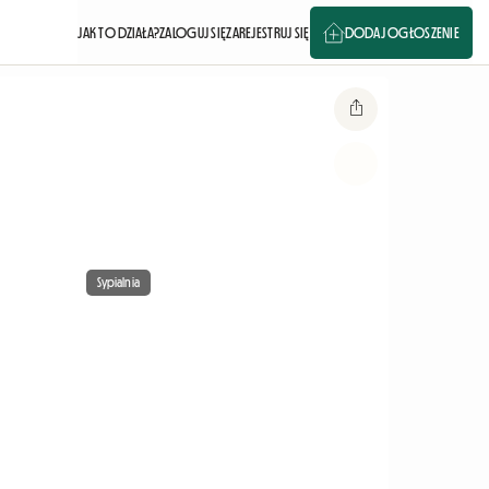
JAK TO DZIAŁA?
ZALOGUJ SIĘ
ZAREJESTRUJ SIĘ
DODAJ OGŁOSZENIE
Sypialnia