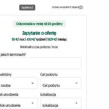
Zobacz wszystkie 9 zdjęcia
Sypialnia 2
Odpowiada w mniej niż 24 godziny
Zapytanie o ofertę
55 €
/ noc
|
430 €
/ tydzień
|
1829 €
/ miesiąc
Minimalny czas pobytu: 1 noc
 jakich terminach?
odróżny
Cel pobytu
ok urodzenia
Lokalizacja