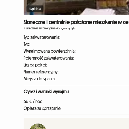
Sypialnia
Słoneczne i centralnie położone mieszkanie w c
Tłumaczenie automatyczne
-
Oryginalny tytuł
Typ zakwaterowania:
Typ:
Wynajmowana powierzchnia:
Pojemność zakwaterowania:
Liczba pokoi:
Numer referencyjny:
Miejsca do spania:
Czynsz i warunki wynajmu
66 € / noc
Opłata za sprzątanie: