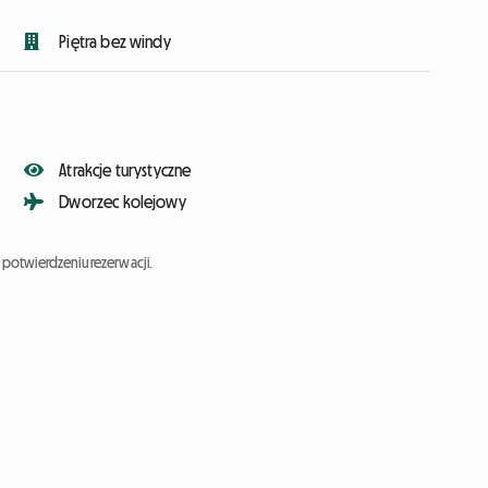
Piętra bez windy
Atrakcje turystyczne
Dworzec kolejowy
potwierdzeniu rezerwacji.