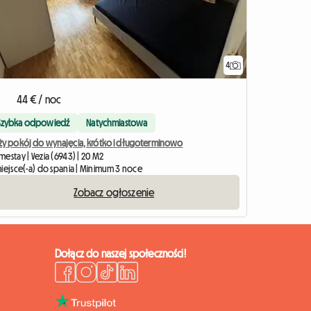
4
44 € / noc
Szybka odpowiedź
Natychmiastowa
ży pokój do wynajęcia, krótko i długoterminowo
estay | Vezia (6943) | 20 M2
miejsce(-a) do spania | Minimum 3 noce
Zobacz ogłoszenie
Dołącz do naszej społeczności!