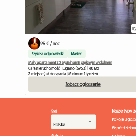
11
95 € / noc
Szybka odpowiedź
Master
Mały apartament z 2 sypialniami i pięknym widokiem
Cała nieruchomość | Lugano (6963) | 40 M2
3 miejsce(-a) do spania | Minimum 1 tydzień
Zobacz ogłoszenie
Kraj
Nasze typy 
Pokoje u gos
Współdzielone
Waluta