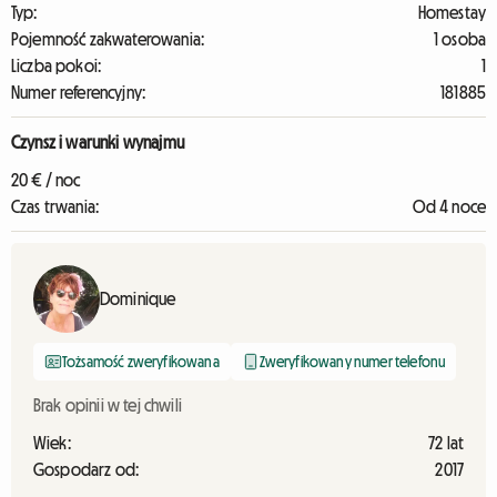
Typ:
Homestay
Pojemność zakwaterowania:
1 osoba
Liczba pokoi:
1
Numer referencyjny:
181885
Czynsz i warunki wynajmu
20 € / noc
Czas trwania:
Od 4 noce
Dominique
Tożsamość zweryfikowana
Zweryfikowany numer telefonu
Brak opinii w tej chwili
Wiek:
72 lat
Gospodarz od:
2017