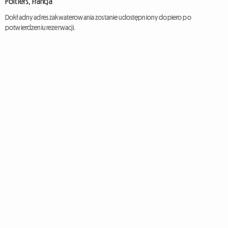
Poitiers, Francja
Dokładny adres zakwaterowania zostanie udostępniony dopiero po
potwierdzeniu rezerwacji.