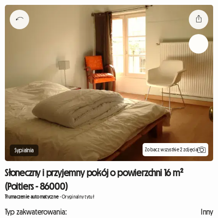
Zobacz wszystkie 2 zdjęcia
Sypialnia
Słoneczny i przyjemny pokój o powierzchni 16 m²
(Poitiers - 86000)
Tłumaczenie automatyczne
-
Oryginalny tytuł
Typ zakwaterowania:
Inny