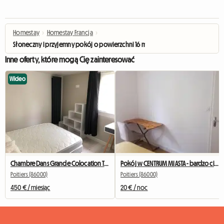
Homestay
›
Homestay Francja
›
Słoneczny i przyjemny pokój o powierzchni 16 m²
Inne oferty, które mogą Cię zainteresować
Wideo
Chambre Dans Grande Colocation Très Bien Située
Pokój w CENTRUM MIASTA - bardzo cicha okolica
Poitiers (86000)
Poitiers (86000)
450 € / miesiąc
20 € / noc