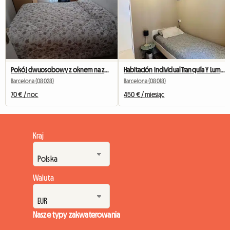
Pokój dwuosobowy z oknem na zewnątrz naprzeciwko Camp Nou
Habitación Individual Tranquila Y Luminosa
Barcelona (08028)
Barcelona (08018)
70 € / noc
450 € / miesiąc
Kraj
Waluta
Nasze typy zakwaterowania