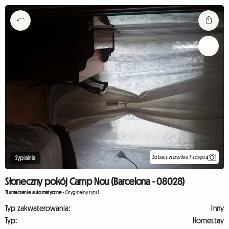
Zobacz wszystkie 7 zdjęcia
Sypialnia
Słoneczny pokój Camp Nou (Barcelona - 08028)
Tłumaczenie automatyczne
-
Oryginalny tytuł
Typ zakwaterowania:
Inny
Typ:
Homestay