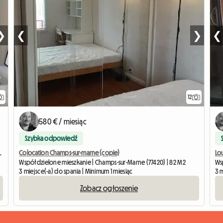
❯
❮
❯
❮
12
580 € / miesiąc
Szybka odpowiedź
partamencie o powierzchni 100m2
Colocation Champs-sur-marne (copie)
Lo
Współdzielone mieszkanie | Champs-sur-Marne (77420) | 82 M2
Ws
3 miejsce(-a) do spania | Minimum 1 miesiąc
3 m
Zobacz ogłoszenie