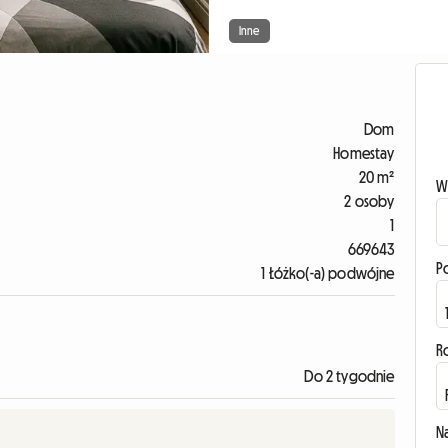
Inne
Dom
Homestay
20 m²
W
2 osoby
1
669643
P
1 Łóżko(-a) podwójne
R
Do 2 tygodnie
N