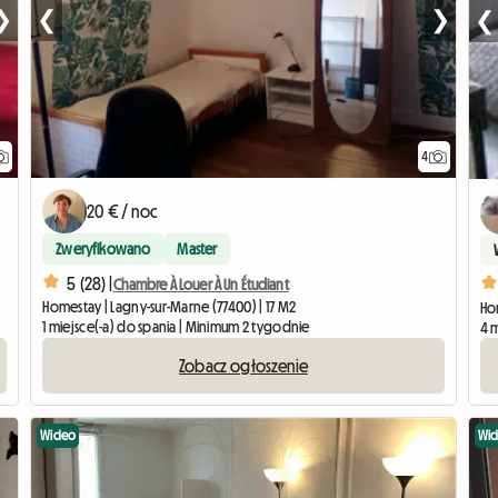
❯
❮
❯
❮
4
20 € / noc
Zweryfikowano
Master
5 (28) |
Chambre À Louer À Un Étudiant
Homestay | Lagny-sur-Marne (77400) | 17 M2
Hom
1 miejsce(-a) do spania | Minimum 2 tygodnie
4 m
Zobacz ogłoszenie
Wideo
Wi