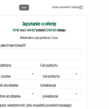
Zobacz wszystkie 17 zdjęcia
Inne
Zapytanie o ofertę
70 €
/ noc
|
441 €
/ tydzień
|
350 €
/ miesiąc
Minimalny czas pobytu: 1 noc
 jakich terminach?
odróżny
Cel pobytu
ok urodzenia
Lokalizacja
apisz wiadomość, aby wyjaśnić powód swojego