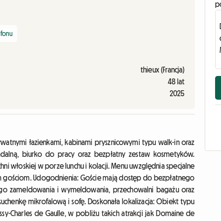
p
efonu
thieux (Francja)
48 lat
2025
ywatnymi łazienkami, kabinami prysznicowymi typu walk-in oraz
adalną, biurko do pracy oraz bezpłatny zestaw kosmetyków.
chni włoskiej w porze lunchu i kolacji. Menu uwzględnia specjalne
kim gościom. Udogodnienia: Goście mają dostęp do bezpłatnego
ego zameldowania i wymeldowania, przechowalni bagażu oraz
chenkę mikrofalową i sofę. Doskonała lokalizacja: Obiekt typu
ssy-Charles de Gaulle, w pobliżu takich atrakcji jak Domaine de