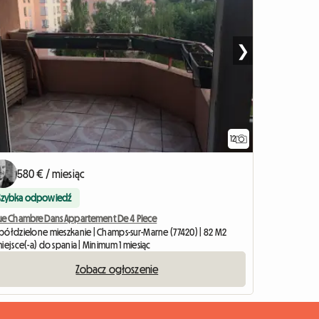
❯
12
580 € / miesiąc
Szybka odpowiedź
ue Chambre Dans Appartement De 4 Piece
półdzielone mieszkanie | Champs-sur-Marne (77420) | 82 M2
iejsce(-a) do spania | Minimum 1 miesiąc
Zobacz ogłoszenie