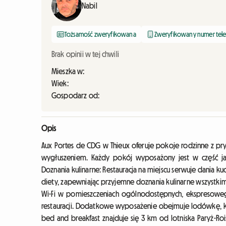
Nabil
Tożsamość zweryfikowana
Zweryfikowany numer tel
Brak opinii w tej chwili
Mieszka w:
Wiek:
Gospodarz od:
Opis
Aux Portes de CDG w Thieux oferuje pokoje rodzinne z pr
wygłuszeniem. Każdy pokój wyposażony jest w część j
Doznania kulinarne: Restauracja na miejscu serwuje dania ku
diety, zapewniając przyjemne doznania kulinarne wszyst
Wi-Fi w pomieszczeniach ogólnodostępnych, ekspresow
restauracji. Dodatkowe wyposażenie obejmuje lodówkę, ku
bed and breakfast znajduje się 3 km od lotniska Paryż-Roi