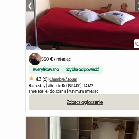
❮
4
550 € / miesiąc
Zweryfikowano
Szybka odpowiedź
4.3 (6) |
Chambre À Louer
Homestay | Villiers-le-Bel (95400) | 14 M2
1 miejsce(-a) do spania | Minimum 1 miesiąc
Zobacz ogłoszenie