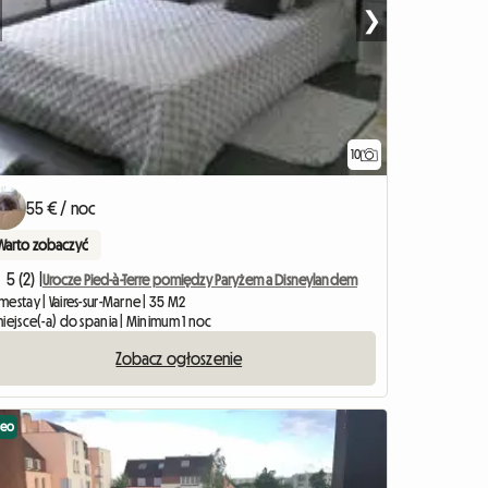
❯
10
55 € / noc
Warto zobaczyć
5 (2) |
Urocze Pied-à-Terre pomiędzy Paryżem a Disneylandem
estay | Vaires-sur-Marne | 35 M2
iejsce(-a) do spania | Minimum 1 noc
Zobacz ogłoszenie
deo