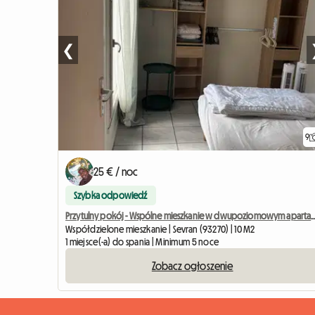
❮
9
25 € / noc
Szybka odpowiedź
Przytulny pokój - Wspólne mieszkanie w dwupoziomowym a
Współdzielone mieszkanie | Sevran (93270) | 10 M2
1 miejsce(-a) do spania | Minimum 5 noce
Zobacz ogłoszenie