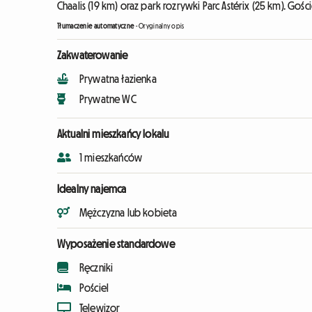
Chaalis (19 km) oraz park rozrywki Parc Astérix (25 km). Go
Tłumaczenie automatyczne
-
Oryginalny opis
Zakwaterowanie
Prywatna łazienka
Prywatne WC
Aktualni mieszkańcy lokalu
1 mieszkańców
Idealny najemca
Mężczyzna lub kobieta
Wyposażenie standardowe
Ręczniki
Pościel
Telewizor