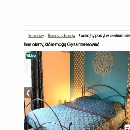
Homestay
›
Homestay Francja
›
Spokojny pobyt w centrum mias
Inne oferty, które mogą Cię zainteresować
Wideo
❮
12