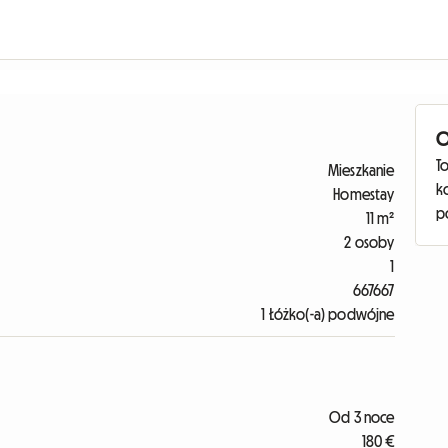
O
To
Mieszkanie
k
Homestay
p
11 m²
2 osoby
1
667667
1 Łóżko(-a) podwójne
Od 3 noce
180 €