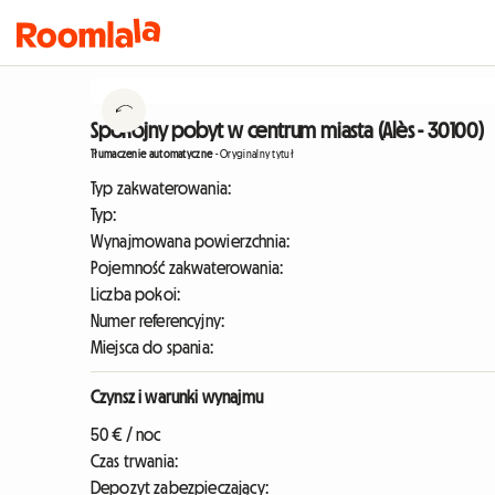
Spokojny pobyt w centrum miasta (Alès - 30100)
Tłumaczenie automatyczne
-
Oryginalny tytuł
Typ zakwaterowania:
Typ:
Wynajmowana powierzchnia:
Pojemność zakwaterowania:
Liczba pokoi:
Numer referencyjny:
Miejsca do spania:
Czynsz i warunki wynajmu
50 € / noc
Czas trwania:
Depozyt zabezpieczający: