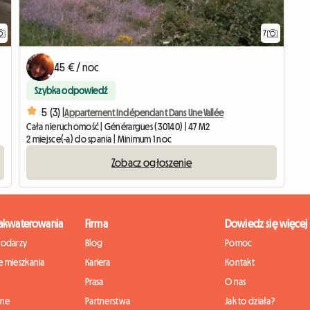
7
45 € / noc
Szybka odpowiedź
5 (3) |
Appartement Indépendant Dans Une Vallée
Cała nieruchomość | Générargues (30140) | 47 M2
2 miejsce(-a) do spania | Minimum 1 noc
Zobacz ogłoszenie
zakwaterowania
Firma
Dowiedz się więcej
podarzy
Blog
Pomoc
 mieszkania
Kariera
Kontakt
Prasa
O nas
nne
Partnerstwa
Jak to działa?