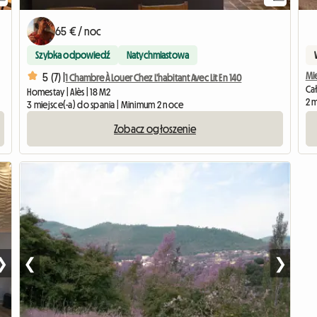
65 € / noc
Szybka odpowiedź
Natychmiastowa
Mi
5 (7) |
1 Chambre À Louer Chez L'habitant Avec Lit En 140
Ca
Homestay | Alès | 18 M2
2 m
3 miejsce(-a) do spania | Minimum 2 noce
Zobacz ogłoszenie
❯
❮
❯