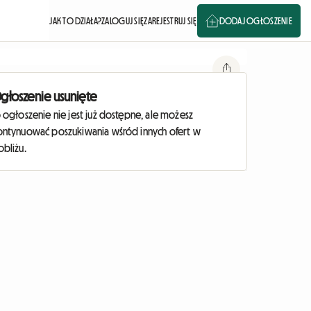
JAK TO DZIAŁA?
ZALOGUJ SIĘ
ZAREJESTRUJ SIĘ
DODAJ OGŁOSZENIE
głoszenie usunięte
 ogłoszenie nie jest już dostępne, ale możesz
ontynuować poszukiwania wśród innych ofert w
obliżu.