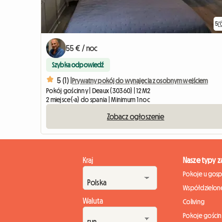
5
55 € / noc
Szybka odpowiedź
5 (1) |
Prywatny pokój do wynajęcia z osobnym wejściem
Pokój gościnny | Deaux (30360) | 12 M2
2 miejsce(-a) do spania | Minimum 1 noc
Zobacz ogłoszenie
Kraj
Nasze typy 
Pokoje u gos
Współdzielone
Waluta
Coliving
Pokoje gości