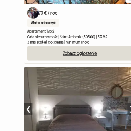
70 € / noc
Warto zobaczyć
Apartament Typ 2
Cała nieruchomość | Saint-Ambroix (30500) | 33 M2
3 miejsce(-a) do spania | Minimum 1 noc
Zobacz ogłoszenie
❮