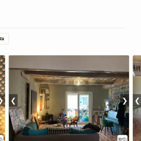
ta
❯
❮
❯
❮
10