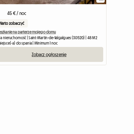
45 € / noc
Warto zobaczyć
eszkanie na parterze mojego domu
ła nieruchomość | Saint-Martin-de-Valgalgues (30520) | 48 M2
iejsce(-a) do spania | Minimum 1 noc
Zobacz ogłoszenie