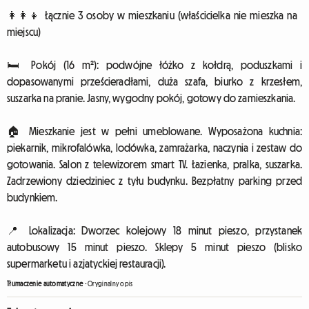
👩‍👩‍👧 Łącznie 3 osoby w mieszkaniu (właścicielka nie mieszka na
miejscu)
🛏️ Pokój (16 m²): podwójne łóżko z kołdrą, poduszkami i
dopasowanymi prześcieradłami, duża szafa, biurko z krzesłem,
suszarka na pranie. Jasny, wygodny pokój, gotowy do zamieszkania.
🏠 Mieszkanie jest w pełni umeblowane. Wyposażona kuchnia:
piekarnik, mikrofalówka, lodówka, zamrażarka, naczynia i zestaw do
gotowania. Salon z telewizorem smart TV. Łazienka, pralka, suszarka.
Zadrzewiony dziedziniec z tyłu budynku. Bezpłatny parking przed
budynkiem.
📍 Lokalizacja: Dworzec kolejowy 18 minut pieszo, przystanek
autobusowy 15 minut pieszo. Sklepy 5 minut pieszo (blisko
supermarketu i azjatyckiej restauracji).
Tłumaczenie automatyczne
-
Oryginalny opis