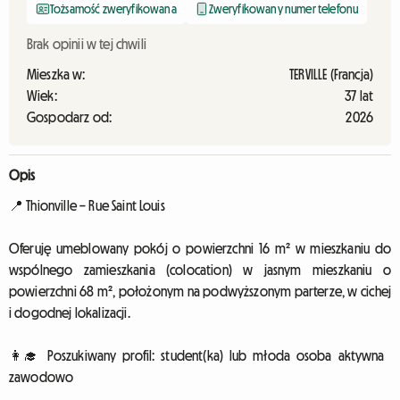
Tożsamość zweryfikowana
Zweryfikowany numer telefonu
Brak opinii w tej chwili
Mieszka w:
TERVILLE (Francja)
Wiek:
37 lat
Gospodarz od:
2026
Opis
📍 Thionville – Rue Saint Louis
Oferuję umeblowany pokój o powierzchni 16 m² w mieszkaniu do
wspólnego zamieszkania (colocation) w jasnym mieszkaniu o
powierzchni 68 m², położonym na podwyższonym parterze, w cichej
i dogodnej lokalizacji.
👩‍🎓 Poszukiwany profil: student(ka) lub młoda osoba aktywna
zawodowo