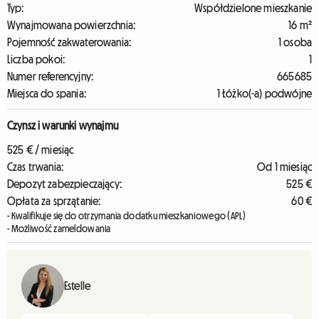
Typ:
Współdzielone mieszkanie
Wynajmowana powierzchnia:
16 m²
Pojemność zakwaterowania:
1 osoba
Liczba pokoi:
1
Numer referencyjny:
665685
Miejsca do spania:
1 Łóżko(-a) podwójne
Czynsz i warunki wynajmu
525 € / miesiąc
Czas trwania:
Od 1 miesiąc
Depozyt zabezpieczający:
525 €
Opłata za sprzątanie:
60 €
- Kwalifikuje się do otrzymania dodatku mieszkaniowego (APL)
- Możliwość zameldowania
Estelle