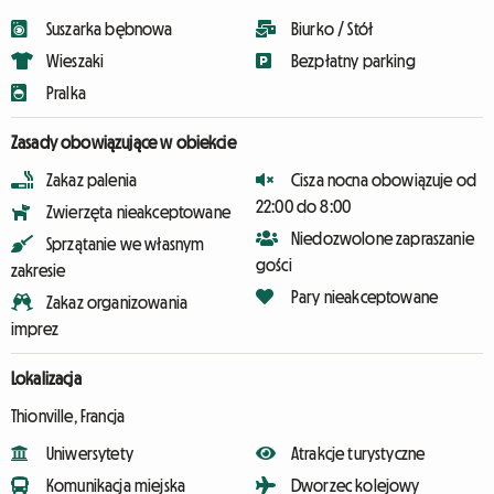
Suszarka bębnowa
Biurko / Stół
Wieszaki
Bezpłatny parking
Pralka
Zasady obowiązujące w obiekcie
Zakaz palenia
Cisza nocna obowiązuje od
22:00 do 8:00
Zwierzęta nieakceptowane
Niedozwolone zapraszanie
Sprzątanie we własnym
gości
zakresie
Pary nieakceptowane
Zakaz organizowania
imprez
Lokalizacja
Thionville, Francja
Uniwersytety
Atrakcje turystyczne
Komunikacja miejska
Dworzec kolejowy