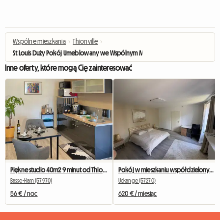
Wspólne mieszkania
›
Thionville
›
St Louis Duży Pokój Umeblowany we Wspólnym Mieszkaniu z Widokiem na Og
Inne oferty, które mogą Cię zainteresować
Piękne studio 40m2 9 minut od Thionville i 10 minut od Cattenom
Pokój w mieszkaniu współdzielonym 30 minut od miasta Luksemburg
Basse-Ham (57970)
Uckange (57270)
56 € / noc
620 € / miesiąc