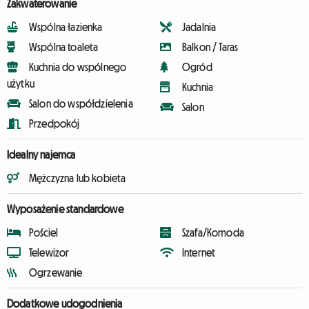
Zakwaterowanie
Wspólna łazienka
Jadalnia
Wspólna toaleta
Balkon / Taras
Kuchnia do wspólnego
Ogród
użytku
Kuchnia
Salon do współdzielenia
Salon
Przedpokój
Idealny najemca
Mężczyzna lub kobieta
Wyposażenie standardowe
Pościel
Szafa/Komoda
Telewizor
Internet
Ogrzewanie
Dodatkowe udogodnienia