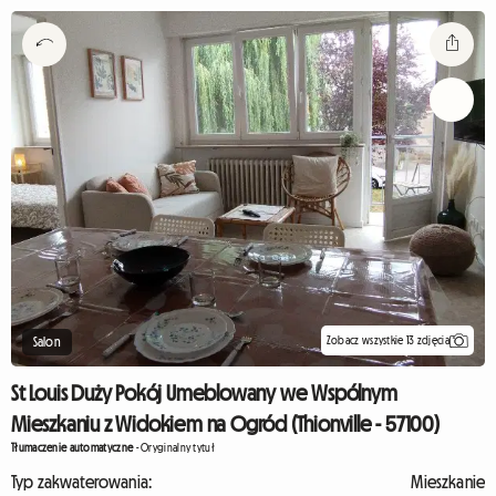
Zobacz wszystkie 13 zdjęcia
Salon
St Louis Duży Pokój Umeblowany we Wspólnym
Mieszkaniu z Widokiem na Ogród (Thionville - 57100)
Tłumaczenie automatyczne
-
Oryginalny tytuł
Typ zakwaterowania:
Mieszkanie