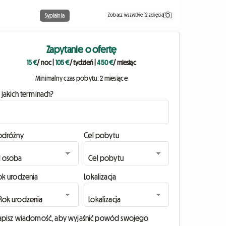
Zobacz wszystkie 12 zdjęcia
Sypialnia
Zapytanie o ofertę
15 €
/ noc
|
105 €
/ tydzień
|
450 €
/ miesiąc
Minimalny czas pobytu: 2 miesiące
 jakich terminach?
odróżny
Cel pobytu
ok urodzenia
Lokalizacja
apisz wiadomość, aby wyjaśnić powód swojego