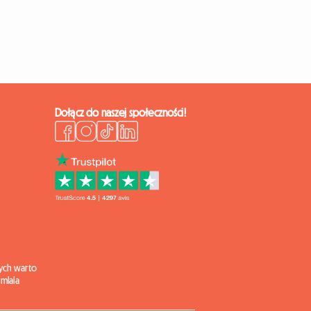
Dołącz do naszej społeczności!
ych warto
mlala