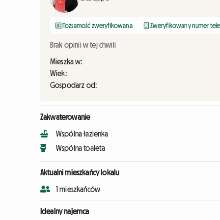
Tożsamość zweryfikowana
Zweryfikowany numer tel
Brak opinii w tej chwili
Mieszka w:
Wiek:
Gospodarz od:
Zakwaterowanie
Wspólna łazienka
Wspólna toaleta
Aktualni mieszkańcy lokalu
1 mieszkańców
Idealny najemca