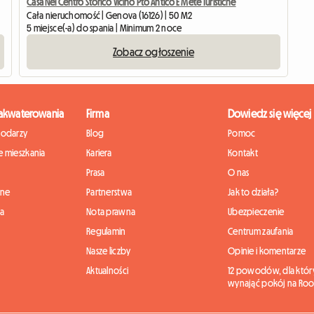
Casa Nel Centro Storico Vicino Pto Antico E Mete Turistiche
Cała nieruchomość | Genova (16126) | 50 M2
5 miejsce(-a) do spania | Minimum 2 noce
Zobacz ogłoszenie
zakwaterowania
Firma
Dowiedz się więcej
podarzy
Blog
Pomoc
 mieszkania
Kariera
Kontakt
Prasa
O nas
nne
Partnerstwa
Jak to działa?
ia
Nota prawna
Ubezpieczenie
Regulamin
Centrum zaufania
Nasze liczby
Opinie i komentarze
Aktualności
12 powodów, dla któr
wynająć pokój na Roo