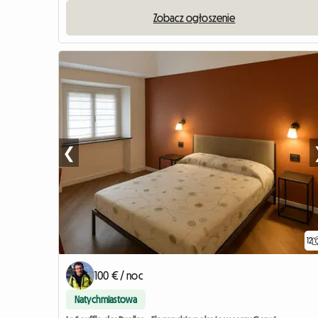
Zobacz ogłoszenie
❮
12
100 € / noc
Natychmiastowa