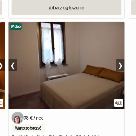
Zobacz ogłoszenie
Wideo
❯
❮
❯
4
98 € / noc
Warto zobaczyć