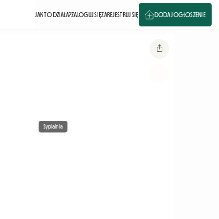
JAK TO DZIAŁA?
ZALOGUJ SIĘ
ZAREJESTRUJ SIĘ
DODAJ OGŁOSZENIE
Sypialnia