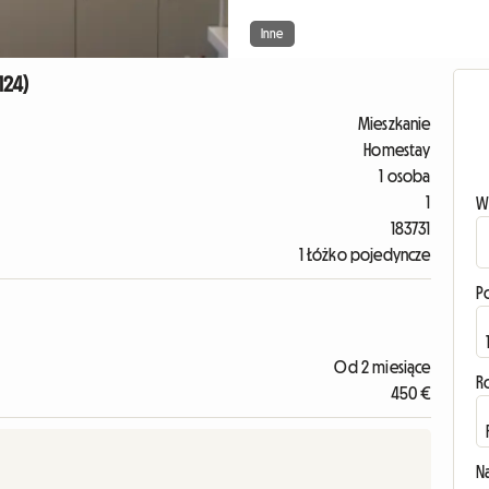
Inne
124)
Mieszkanie
Homestay
1 osoba
1
W
183731
1 Łóżko pojedyncze
P
Od 2 miesiące
R
450 €
N