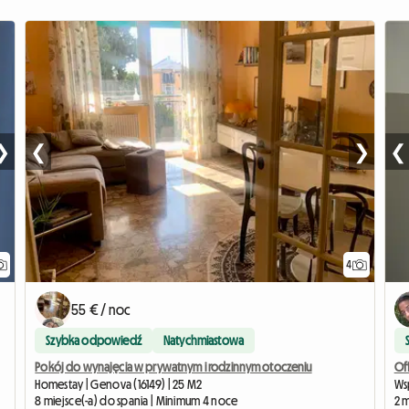
❯
❮
❯
❮
4
55 € / noc
Szybka odpowiedź
Natychmiastowa
Pokój do wynajęcia w prywatnym i rodzinnym otoczeniu
Off
Homestay | Genova (16149) | 25 M2
Ws
8 miejsce(-a) do spania | Minimum 4 noce
2 