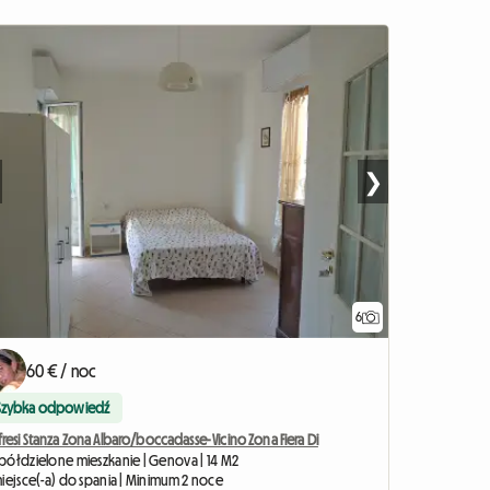
❯
6
60 € / noc
Szybka odpowiedź
resi Stanza Zona Albaro/boccadasse- Vicino Zona Fiera Di
półdzielone mieszkanie | Genova | 14 M2
miejsce(-a) do spania | Minimum 2 noce