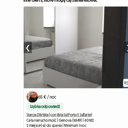
Inne oferty, które mogą Cię zainteresować
❮
11
65 € / noc
Szybka odpowiedź
Stanza D'Artista (con Vista Sul Porto E Sull'arte)
Cała nieruchomość | Genova (16149) | 40 M2
2 miejsce(-a) do spania | Minimum 1 noc