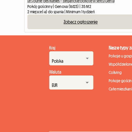
Le Souffle des Ruelles – Eleganckie pokoje w sercu Genui
Pokój gościnny | Genova (16123) | 35 M2
2 miejsce(-a) do spania | Minimum 1 tydzień
Zobacz ogłoszenie
Kraj
Nasze typy 
Pokoje u gos
Współdzielone
Waluta
Coliving
Pokoje gości
Całe mieszkan