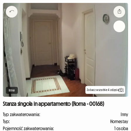
Zobacz wszystkie 4 zdjęcia
Inne
Stanza singola in appartamento (Roma - 00168)
Typ zakwaterowania:
Inny
Typ:
Homestay
Pojemność zakwaterowania:
1 osoba