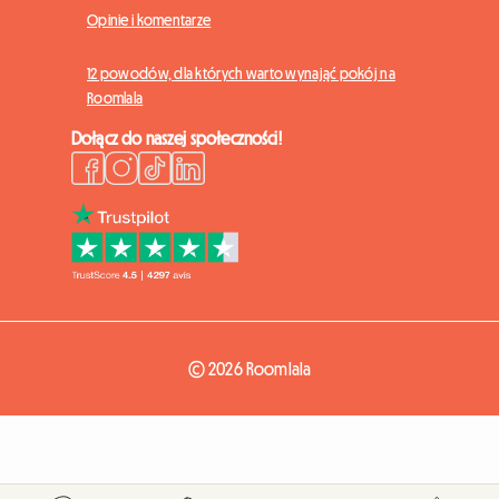
Opinie i komentarze
12 powodów, dla których warto wynająć pokój na
Roomlala
Dołącz do naszej społeczności!
© 2026 Roomlala