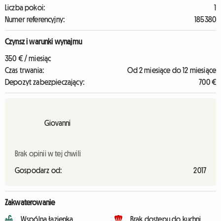
Liczba pokoi:
1
Numer referencyjny:
185380
Czynsz i warunki wynajmu
350 € / miesiąc
Czas trwania:
Od 2 miesiące do 12 miesiące
Depozyt zabezpieczający:
700 €
Giovanni
Brak opinii w tej chwili
Gospodarz od:
2017
Zakwaterowanie
Wspólna łazienka
Brak dostępu do kuchni