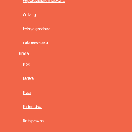
Współdzielone mieszkania
Coliving
Pokoje gościnne
Całe mieszkania
Firma
Blog
Kariera
Prasa
Partnerstwa
Nota prawna