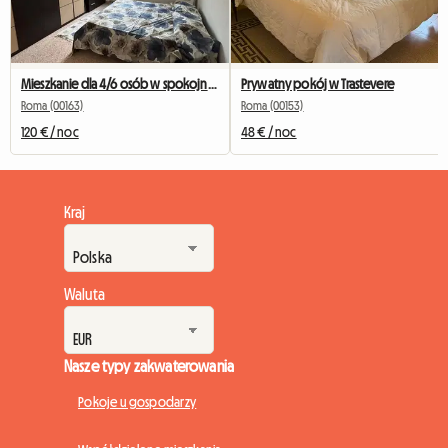
Mieszkanie dla 4/6 osób w spokojnej okolicy
Prywatny pokój w Trastevere
Roma (00163)
Roma (00153)
120 € / noc
48 € / noc
Kraj
Waluta
Nasze typy zakwaterowania
Pokoje u gospodarzy