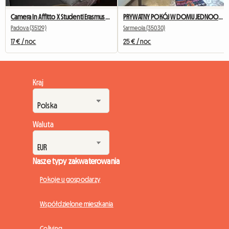
Camera In Affitto X Studenti Erasmus A Padova
PRYWATNY POKÓJ W DOMU JEDNOOSOBOWYM
Padova (35129)
Sarmeola (35030)
17 € / noc
25 € / noc
Kraj
Waluta
Nasze typy zakwaterowania
Pokoje u gospodarzy
Współdzielone mieszkania
Coliving