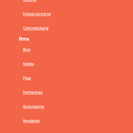
Pokoje gościnne
Całe mieszkania
Firma
Blog
Kariera
Prasa
Partnerstwa
Nota prawna
Regulamin