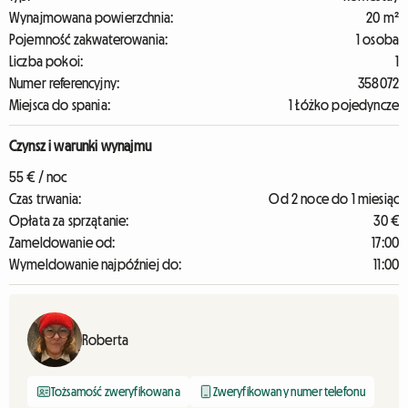
Wynajmowana powierzchnia:
20 m²
Pojemność zakwaterowania:
1 osoba
Liczba pokoi:
1
Numer referencyjny:
358072
Miejsca do spania:
1 Łóżko pojedyncze
Czynsz i warunki wynajmu
55 € / noc
Czas trwania:
Od 2 noce do 1 miesiąc
Opłata za sprzątanie:
30 €
Zameldowanie od:
17:00
Wymeldowanie najpóźniej do:
11:00
Roberta
Tożsamość zweryfikowana
Zweryfikowany numer telefonu