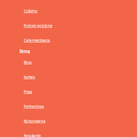
Coliving
Pokoje gościnne
Całe mieszkania
Firma
Blog
Kariera
Prasa
Partnerstwa
Nota prawna
Regulamin