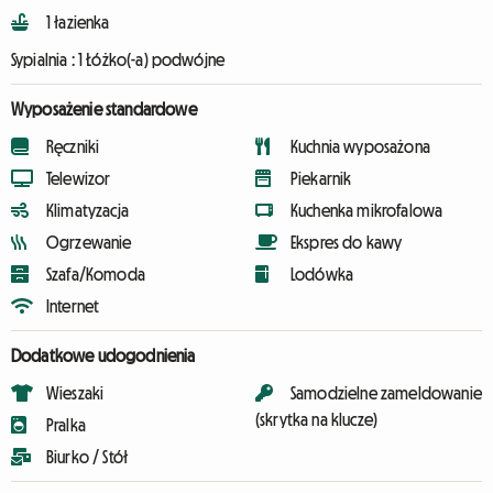
1 łazienka
Sypialnia :
1 Łóżko(-a) podwójne
Wyposażenie standardowe
Ręczniki
Kuchnia wyposażona
Telewizor
Piekarnik
Klimatyzacja
Kuchenka mikrofalowa
Ogrzewanie
Ekspres do kawy
Szafa/Komoda
Lodówka
Internet
Dodatkowe udogodnienia
Wieszaki
Samodzielne zameldowanie
(skrytka na klucze)
Pralka
Biurko / Stół