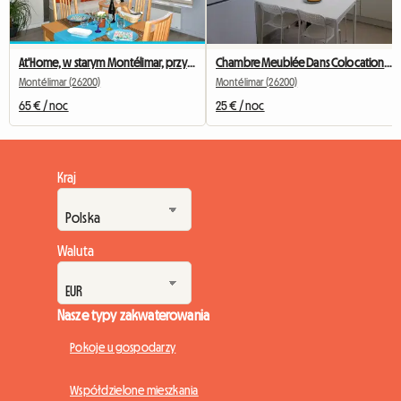
At'Home, w starym Montélimar, przytulny T2, Wi-Fi
Chambre Meublée Dans Colocation Idéale Stage, étudiant
Montélimar (26200)
Montélimar (26200)
65 € / noc
25 € / noc
Kraj
Waluta
Nasze typy zakwaterowania
Pokoje u gospodarzy
Współdzielone mieszkania