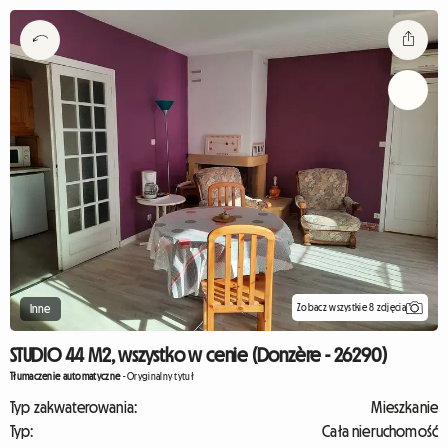
Zobacz wszystkie 8 zdjęcia
Inne
STUDIO 44 M2, wszystko w cenie (Donzère - 26290)
Tłumaczenie automatyczne
-
Oryginalny tytuł
Typ zakwaterowania:
Mieszkanie
Typ:
Cała nieruchomość