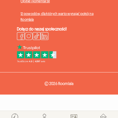
Opinie i komentarze
12 powodów, dla których warto wynająć pokój na
Roomlala
Dołącz do naszej społeczności!
© 2026 Roomlala