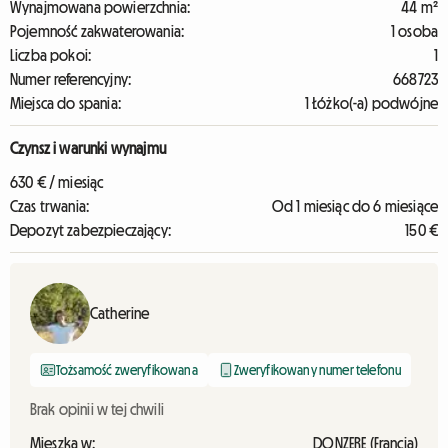
Wynajmowana powierzchnia:
44 m²
Pojemność zakwaterowania:
1 osoba
Liczba pokoi:
1
Numer referencyjny:
668723
Miejsca do spania:
1 Łóżko(-a) podwójne
Czynsz i warunki wynajmu
630 € / miesiąc
Czas trwania:
Od 1 miesiąc do 6 miesiące
Depozyt zabezpieczający:
150 €
Catherine
Tożsamość zweryfikowana
Zweryfikowany numer telefonu
Brak opinii w tej chwili
Mieszka w:
DONZERE (Francja)