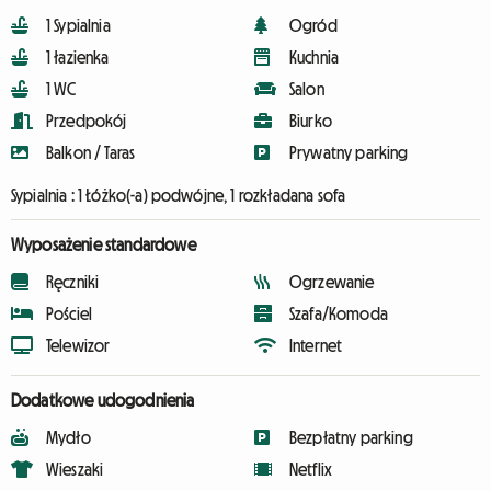
1 Sypialnia
Ogród
1 łazienka
Kuchnia
1 WC
Salon
Przedpokój
Biurko
Balkon / Taras
Prywatny parking
Sypialnia :
1 Łóżko(-a) podwójne, 1 rozkładana sofa
Wyposażenie standardowe
Ręczniki
Ogrzewanie
Pościel
Szafa/Komoda
Telewizor
Internet
Dodatkowe udogodnienia
Mydło
Bezpłatny parking
Wieszaki
Netflix