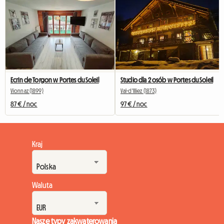
Ecrin de Torgon w Portes du Soleil
Studio dla 2 osób w Portes du Soleil
Vionnaz (1899)
Val-d'Illiez (1873)
87 € / noc
97 € / noc
Kraj
Waluta
Nasze typy zakwaterowania