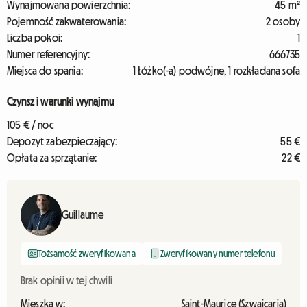
Wynajmowana powierzchnia:
45 m²
Pojemność zakwaterowania:
2 osoby
Liczba pokoi:
1
Numer referencyjny:
666735
Miejsca do spania:
1 Łóżko(-a) podwójne, 1 rozkładana sofa
Czynsz i warunki wynajmu
105 € / noc
Depozyt zabezpieczający:
55 €
Opłata za sprzątanie:
22 €
Guillaume
Tożsamość zweryfikowana
Zweryfikowany numer telefonu
Brak opinii w tej chwili
Mieszka w:
Saint-Maurice (Szwajcaria)