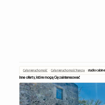
Cała nieruchomość
›
Cała nieruchomość Francja
›
studio cabine
Inne oferty, które mogą Cię zainteresować