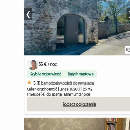
❮
11
35 € / noc
Szybka odpowiedź
Natychmiastowa
5 (1) |
Samodzielny pokój do wynajęcia
Cała nieruchomość | Lanas (07200) | 25 M2
1 miejsce(-a) do spania | Minimum 2 noce
Zobacz ogłoszenie