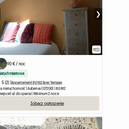
❯
12
90 € / noc
Natychmiastowa
5 (2) |
Appartement 80 M2 Avec Terrasse
ła nieruchomość | Aubenas (07200) | 80 M2
miejsce(-a) do spania | Minimum 2 noce
Zobacz ogłoszenie