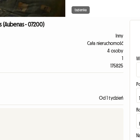
Łazienka
s (Aubenas - 07200)
Inny
Cała nieruchomość
4 osoby
1
W
175825
P
Od 1 tydzień
R
N