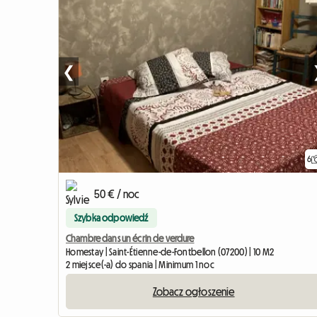
❮
6
50 € / noc
Szybka odpowiedź
Chambre dans un écrin de verdure
Homestay | Saint-Étienne-de-Fontbellon (07200) | 10 M2
2 miejsce(-a) do spania | Minimum 1 noc
Zobacz ogłoszenie