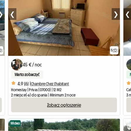
❯
❮
❯
❮
5
45 € / noc
Warto zobaczyć
4.9 (6) |
Chambre Chez L'habitant
Homestay | Privas (07000) | 12 M2
Ca
2 miejsce(-a) do spania | Minimum 2 noce
3 
Zobacz ogłoszenie
Wideo