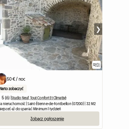
❯
12
50 € / noc
Warto zobaczyć
5 (6) |
Studio Neuf, Tout Confort Et Climatisé
ła nieruchomość | Saint-Étienne-de-Fontbellon (07200) | 32 M2
iejsce(-a) do spania | Minimum 1 tydzień
Zobacz ogłoszenie