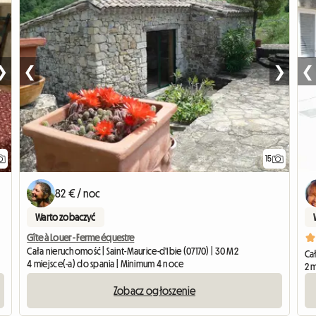
❯
❮
❯
❮
15
82 € / noc
Warto zobaczyć
Gîte à Louer - Ferme équestre
Cała nieruchomość | Saint-Maurice-d'Ibie (07170) | 30 M2
Ca
4 miejsce(-a) do spania | Minimum 4 noce
2 m
Zobacz ogłoszenie