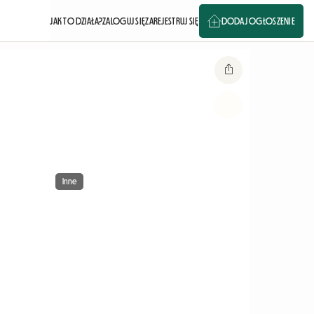
JAK TO DZIAŁA?
ZALOGUJ SIĘ
ZAREJESTRUJ SIĘ
DODAJ OGŁOSZENIE
Inne