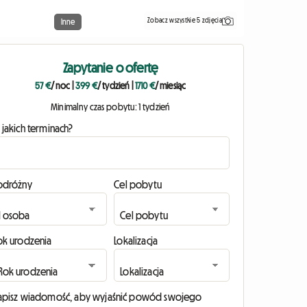
Zobacz wszystkie 5 zdjęcia
Inne
Zapytanie o ofertę
57 €
/ noc
|
399 €
/ tydzień
|
1710 €
/ miesiąc
Minimalny czas pobytu: 1 tydzień
 jakich terminach?
odróżny
Cel pobytu
ok urodzenia
Lokalizacja
apisz wiadomość, aby wyjaśnić powód swojego