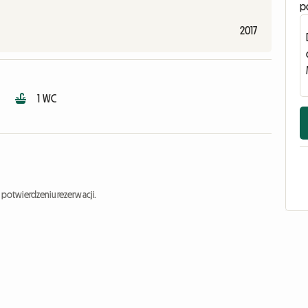
p
2017
1 WC
potwierdzeniu rezerwacji.