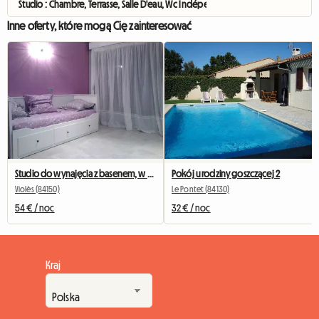
Studio : Chambre, Terrasse, Salle D'eau, Wc Indépendant
Inne oferty, które mogą Cię zainteresować
Studio do wynajęcia z basenem, w Prowansji
Pokój u rodziny goszczącej 2
Violès (84150)
Le Pontet (84130)
54 € / noc
32 € / noc
Kraj