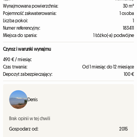
Wynajmowana powierzchnia:
30 m²
Pojemność zakwaterowania:
1 osoba
Liczba pokoi:
1
Numer referencyjny:
183411
Miejsca do spania:
1 Łóżko(-a) podwójne
Czynsz i warunki wynajmu
490 € / miesiąc
Czas trwania:
Od 1 miesiąc do 12 miesiące
Depozyt zabezpieczający:
100 €
Denis
Brak opinii w tej chwili
Gospodarz od:
2015