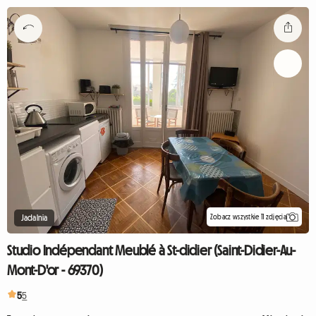
Zobacz wszystkie 11 zdjęcia
Jadalnia
Studio Indépendant Meublé à St-didier (Saint-Didier-Au-
Mont-D'or - 69370)
5
5