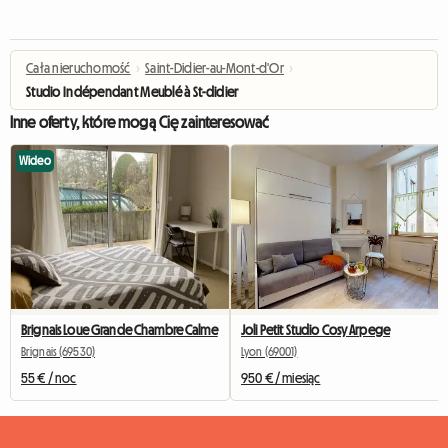
Cała nieruchomość
›
Saint-Didier-au-Mont-d'Or
›
Studio Indépendant Meublé à St-didier
Inne oferty, które mogą Cię zainteresować
Wideo
Brignais Loue Grande Chambre Calme
Joli Petit Studio Cosy Arpege
Brignais (69530)
Lyon (69001)
55 € / noc
950 € / miesiąc