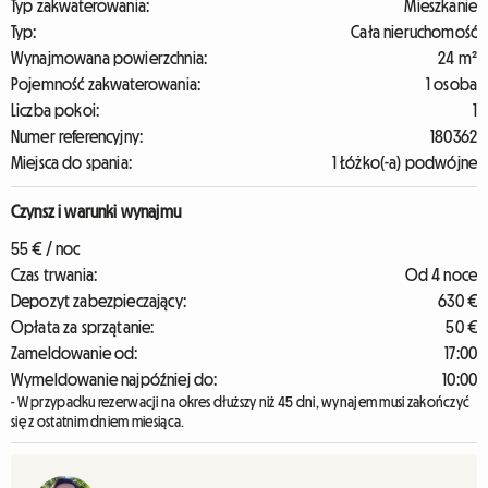
Typ zakwaterowania:
Mieszkanie
Typ:
Cała nieruchomość
Wynajmowana powierzchnia:
24 m²
Pojemność zakwaterowania:
1 osoba
Liczba pokoi:
1
Numer referencyjny:
180362
Miejsca do spania:
1 Łóżko(-a) podwójne
Czynsz i warunki wynajmu
55 € / noc
Czas trwania:
Od 4 noce
Depozyt zabezpieczający:
630 €
Opłata za sprzątanie:
50 €
Zameldowanie od:
17:00
Wymeldowanie najpóźniej do:
10:00
- W przypadku rezerwacji na okres dłuższy niż 45 dni, wynajem musi zakończyć
się z ostatnim dniem miesiąca.