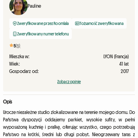
Pauline
Zweryfikowane przez Roomlala
Tożsamość zweryfikowana
Zweryfikowany numer telefonu
5
(5)
Mieszka w:
LYON (Francja)
Wiek:
41 lat
Gospodarz od:
2017
Zobacz opinie
Opis
Urocze niezależne studio zlokalizowane na terenie mojego domu. Do
Państwa dyspozycji oddajemy parkiet, wysokie sufity, w pełni
wyposażoną kuchnię i pralkę, oferując wszystko, czego potrzebują
Państwo na krótki, średni lub długi pobyt. Nieogrzewany taras z