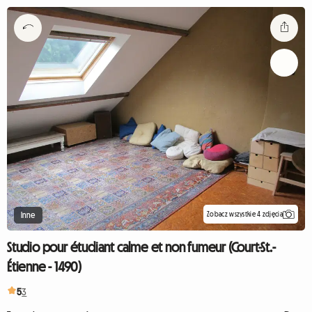
Zobacz wszystkie 4 zdjęcia
Inne
Studio pour étudiant calme et non fumeur (Court-St.-
Étienne - 1490)
5
3