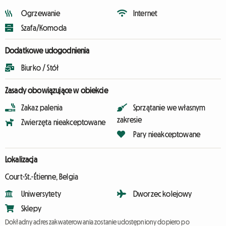
Ogrzewanie
Internet
Szafa/Komoda
Dodatkowe udogodnienia
Biurko / Stół
Zasady obowiązujące w obiekcie
Zakaz palenia
Sprzątanie we własnym
zakresie
Zwierzęta nieakceptowane
Pary nieakceptowane
Lokalizacja
Court-St.-Étienne, Belgia
Uniwersytety
Dworzec kolejowy
Sklepy
Dokładny adres zakwaterowania zostanie udostępniony dopiero po