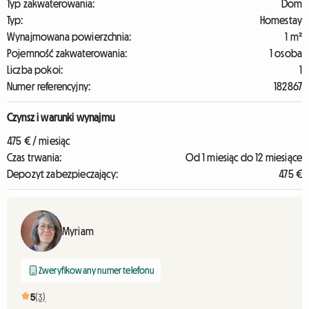
Typ zakwaterowania:
Dom
Typ:
Homestay
Wynajmowana powierzchnia:
1 m²
Pojemność zakwaterowania:
1 osoba
Liczba pokoi:
1
Numer referencyjny:
182867
Czynsz i warunki wynajmu
475 € / miesiąc
Czas trwania:
Od 1 miesiąc do 12 miesiące
Depozyt zabezpieczający:
475 €
Myriam
Zweryfikowany numer telefonu
5
(3)