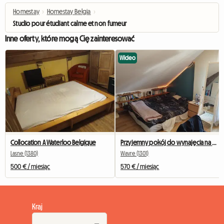
Homestay
›
Homestay Belgia
›
Studio pour étudiant calme et non fumeur
Inne oferty, które mogą Cię zainteresować
Wideo
Collocation A Waterloo Belgique
Przyjemny pokój do wynajęcia na drugim piętrze domu
Lasne (1380)
Wavre (1301)
500 € / miesiąc
570 € / miesiąc
Kraj