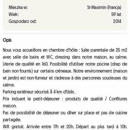
Mieszka w:
St-Maximin (Francja)
Wiek:
59 lat
Gospodarz od:
2014
Opis
Nous vous accueillons en chambre d'hôte : Suite parentale de 25 m2
avec salle de bains et WC, dressing dans notre maison, au calme.
Literie de qualité en 160. Possibilité d'utiliser notre piscine (drap de
bain non fournis) sur certains créneaux. Notre environnement (maison
et jardin) est non-fumeur et s'adresse à des personnes soucieuses du
calme.
Parking extérieur sécurisé. À 4 km d'Uzès.
Prix incluant le petit-déjeuner : produits de qualité / Confitures
maison.
Pas de possibilité de déjeuner ou dîner sur place et pas de cuisine
partagée.
Wifi gratuit. Arrivée entre 17h et 20h. Départ au plus tard à 10h.