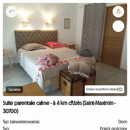
Zobacz wszystkie 4 zdjęcia
Sypialnia
Suite parentale calme - à 4 km d'Uzès (Saint-Maximin -
30700)
Typ zakwaterowania:
Dom
Typ:
Pokój gościnny