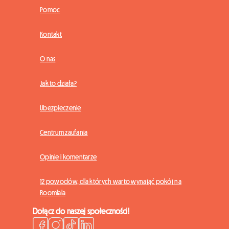
Pomoc
Kontakt
O nas
Jak to działa?
Ubezpieczenie
Centrum zaufania
Opinie i komentarze
12 powodów, dla których warto wynająć pokój na
Roomlala
Dołącz do naszej społeczności!