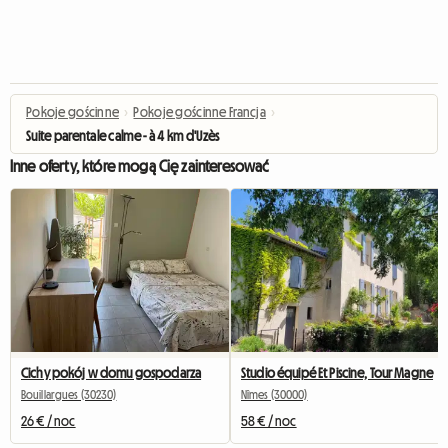
Pokoje gościnne
›
Pokoje gościnne Francja
›
Suite parentale calme - à 4 km d'Uzès
Inne oferty, które mogą Cię zainteresować
Cichy pokój w domu gospodarza
Studio équipé Et Piscine, Tour Magne
Bouillargues (30230)
Nîmes (30000)
26 € / noc
58 € / noc