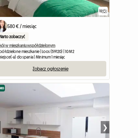
10
580 € / miesiąc
Warto zobaczyć
kój w mieszkaniu współdzielonym
półdzielone mieszkanie | Loos (59120) | 10 M2
iejsce(-a) do spania | Minimum 1 miesiąc
Zobacz ogłoszenie
deo
❯