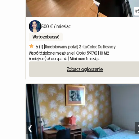
11
500 € / miesiąc
Warto zobaczyć
5 (1) |
Umeblowany pokój 3 - La Coloc Du Fresnoy
Współdzielone mieszkanie | Croix (59170) | 10 M2
6 miejsce(-a) do spania | Minimum 1 miesiąc
Zobacz ogłoszenie
❮