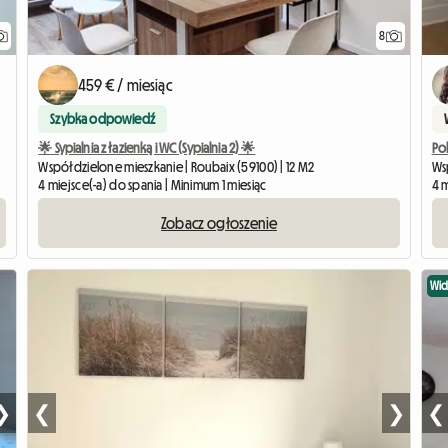
8
459 € / miesiąc
Szybka odpowiedź
🌟 Sypialnia z łazienką i WC (Sypialnia 2) 🌟
Po
Współdzielone mieszkanie | Roubaix (59100) | 12 M2
Ws
4 miejsce(-a) do spania | Minimum 1 miesiąc
4 m
Zobacz ogłoszenie
Wi
❯
❮
❯
❮