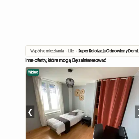
Wspólne mieszkania
›
Lille
›
Super Kolokacja Odnowiony Dom Li
Inne oferty, które mogą Cię zainteresować
Wideo
❮