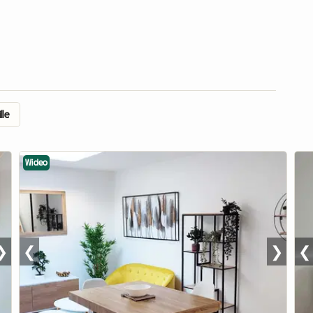
lle
Wideo
❯
❮
❯
❮