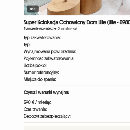
Inne
Super Kolokacja Odnowiony Dom Lille (Lille - 598
Tłumaczenie automatyczne
-
Oryginalny tytuł
Typ zakwaterowania:
Typ:
Wynajmowana powierzchnia:
Pojemność zakwaterowania:
Liczba pokoi:
Numer referencyjny:
Miejsca do spania:
Czynsz i warunki wynajmu
590 € / miesiąc
Czas trwania:
Depozyt zabezpieczający: