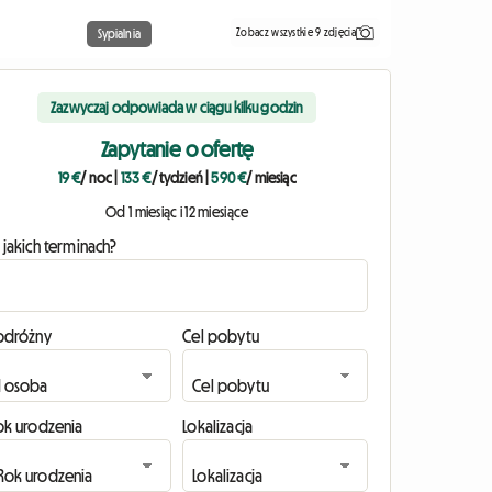
Zobacz wszystkie 9 zdjęcia
Sypialnia
Zazwyczaj odpowiada w ciągu kilku godzin
Zapytanie o ofertę
19 €
/ noc
|
133 €
/ tydzień
|
590 €
/ miesiąc
Od 1 miesiąc i 12 miesiące
 jakich terminach?
odróżny
Cel pobytu
ok urodzenia
Lokalizacja