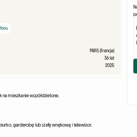
N
p
efonu
PARIS (Francja)
36 lat
2025
k na mieszkanie współdzielone.
iurko, garderobę lub szafę wnękową i telewizor.