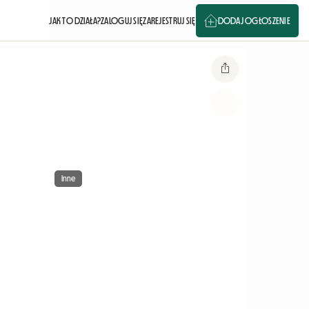
JAK TO DZIAŁA?
ZALOGUJ SIĘ
ZAREJESTRUJ SIĘ
DODAJ OGŁOSZENIE
Inne