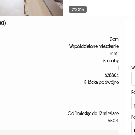
Sypialnia
00)
Dom
Współdzielone mieszkanie
12 m²
5 osoby
W
1
628804
5 łóżka podwójne
P
Od 1 miesiąc do 12 miesiące
R
550 €