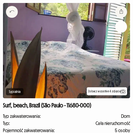
Zobacz wszystkie 4 zdjęcia
Sypialnia
Surf, beach, Brazil (São Paulo - 11680-000)
Typ zakwaterowania:
Dom
Typ:
Cała nieruchomość
Pojemność zakwaterowania:
5 osoby