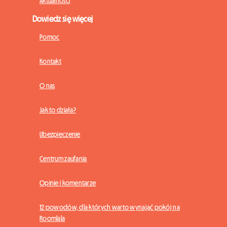
Aktualności
Dowiedz się więcej
Pomoc
Kontakt
O nas
Jak to działa?
Ubezpieczenie
Centrum zaufania
Opinie i komentarze
12 powodów, dla których warto wynająć pokój na
Roomlala