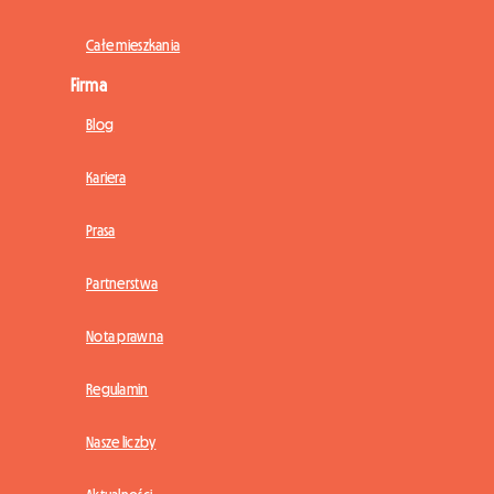
Całe mieszkania
Firma
Blog
Kariera
Prasa
Partnerstwa
Nota prawna
Regulamin
Nasze liczby