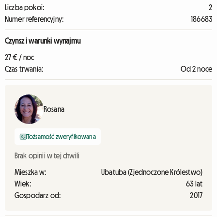
Liczba pokoi:
2
Numer referencyjny:
186683
Czynsz i warunki wynajmu
27 € / noc
Czas trwania:
Od 2 noce
Rosana
Tożsamość zweryfikowana
Brak opinii w tej chwili
Mieszka w:
Ubatuba (Zjednoczone Królestwo)
Wiek:
63 lat
Gospodarz od:
2017