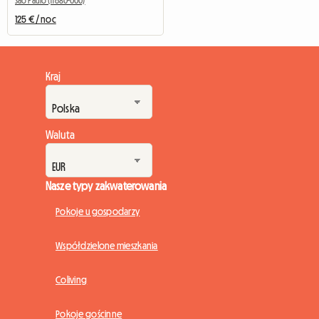
São Paulo (11680-000)
125 € / noc
Kraj
Waluta
Nasze typy zakwaterowania
Pokoje u gospodarzy
Współdzielone mieszkania
Coliving
Pokoje gościnne