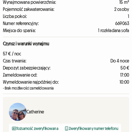
Wynajmowana powierzchnia:
15 m²
Pojemność zakwaterowania:
2 osoby
Liczba pokoi:
1
Numer referencyjny:
669063
Miejsca do spania:
1 rozkładana sofa
Czynsz i warunki wynajmu
57 € / noc
Czas trwania:
Do 4 noce
Depozyt zabezpieczający:
50 €
Zameldowanie od:
17:00
Wymeldowanie najpóźniej do:
10:00
- Brak możliwości zameldowania
Catherine
Tożsamość zweryfikowana
Zweryfikowany numer telefonu