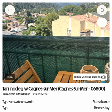
Zobacz wszystkie 12 zdjęcia
Inne
Tani nocleg w Cagnes-sur-Mer (Cagnes-Sur-Mer - 06800)
Tłumaczenie automatyczne
-
Oryginalny tytuł
Typ zakwaterowania:
Mieszkanie
Typ:
Homestay