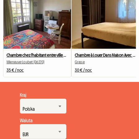
Chambre chez l'habitant entre ville et campagne
Chambre à Louer Dans Maison Avec Jardin
Villeneuve-Loubet (06270)
Grasse
35 € / noc
30 € / noc
Kraj
Waluta