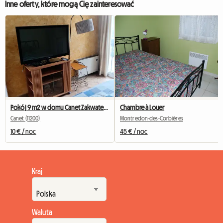
Inne oferty, które mogą Cię zainteresować
Pokój 9 m2 w domu Canet Zakwaterowanie współdzielone
Chambre à Louer
Canet (11200)
Montredon-des-Corbières
10 € / noc
45 € / noc
Kraj
Waluta