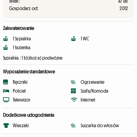
Wiek:
47 lat
Gospodarz od:
2012
Zakwaterowanie
1 Sypialnia
1 WC
1 łazienka
Sypialnia :
1 Łóżko(-a) podwójne
Wyposażenie standardowe
Ręczniki
Ogrzewanie
Pościel
Szafa/Komoda
Telewizor
Internet
Dodatkowe udogodnienia
Wieszaki
Suszarka do włosów