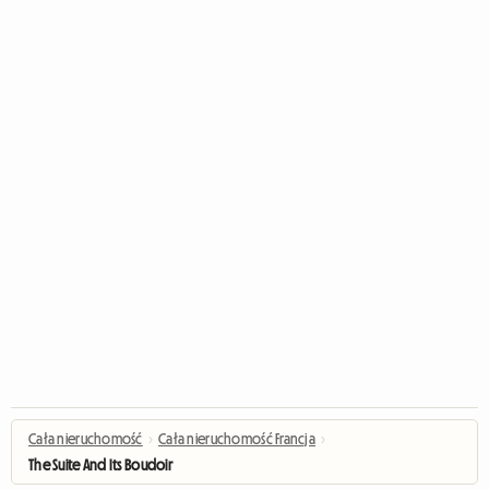
Cała nieruchomość
›
Cała nieruchomość Francja
›
The Suite And Its Boudoir