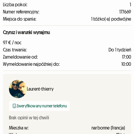
Liczba pokoi:
1
Numer referencyjny:
177669
Miejsca do spania:
1 Łóżko(-a) podwójne
Czynsz i warunki wynajmu
97 € / noc
Czas trwania:
Do 1 tydzień
Zameldowanie od:
17:00
Wymeldowanie najpóźniej do:
10:00
Laurent-thierry
Zweryfikowany numer telefonu
Brak opinii w tej chwili
Mieszka w:
narbonne (Francja)