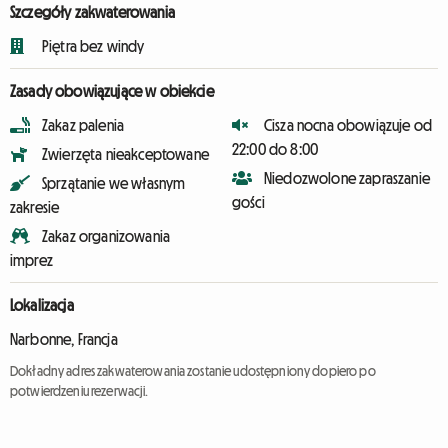
Szczegóły zakwaterowania
Piętra bez windy
Zasady obowiązujące w obiekcie
Zakaz palenia
Cisza nocna obowiązuje od
22:00 do 8:00
Zwierzęta nieakceptowane
Niedozwolone zapraszanie
Sprzątanie we własnym
gości
zakresie
Zakaz organizowania
imprez
Lokalizacja
Narbonne, Francja
Dokładny adres zakwaterowania zostanie udostępniony dopiero po
potwierdzeniu rezerwacji.