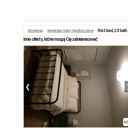
Homestay
›
Homestay Stany Zjednoczone
›
This 2 bed, 2.5 bat
Inne oferty, które mogą Cię zainteresować
❮
6