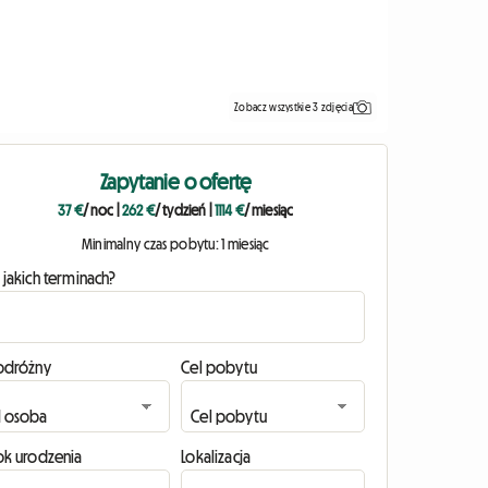
Zobacz wszystkie 3 zdjęcia
Zapytanie o ofertę
37 €
/ noc
|
262 €
/ tydzień
|
1114 €
/ miesiąc
Minimalny czas pobytu: 1 miesiąc
 jakich terminach?
odróżny
Cel pobytu
ok urodzenia
Lokalizacja