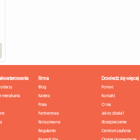
zakwaterowania
Firma
Dowiedz się więcej
podarzy
Blog
Pomoc
 mieszkania
Kariera
Kontakt
Prasa
O nas
nne
Partnerstwa
Jak to działa?
ia
Nota prawna
Ubezpieczenie
Regulamin
Centrum zaufania
Nasze liczby
Opinie i komentarze