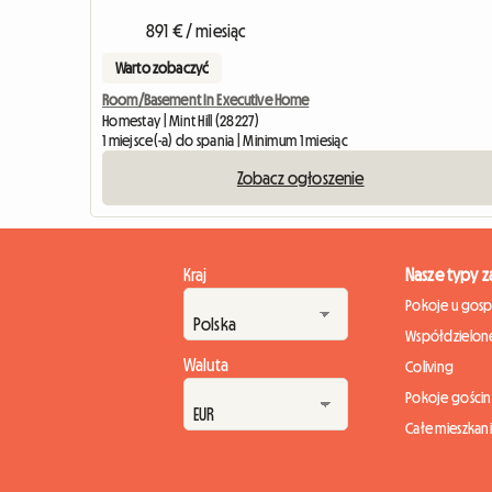
891 € / miesiąc
Warto zobaczyć
Room/Basement In Executive Home
Homestay | Mint Hill (28227)
1 miejsce(-a) do spania | Minimum 1 miesiąc
Zobacz ogłoszenie
Kraj
Nasze typy 
Pokoje u gos
Współdzielone
Waluta
Coliving
Pokoje gości
Całe mieszkan