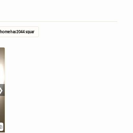
h home has 2044 squar
❯