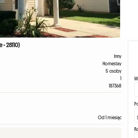
 - 28110)
Inny
Homestay
5 osoby
1
W
187368
P
Od 1 miesiąc
R