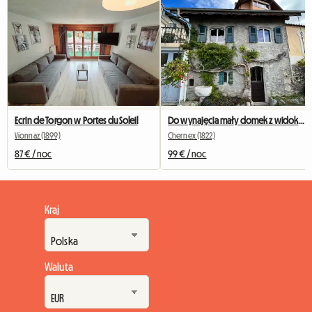
Ecrin de Torgon w Portes du Soleil
Do wynajęcia mały domek z widokiem na jezioro
Vionnaz (1899)
Chernex (1822)
87 € / noc
99 € / noc
Kraj
Waluta