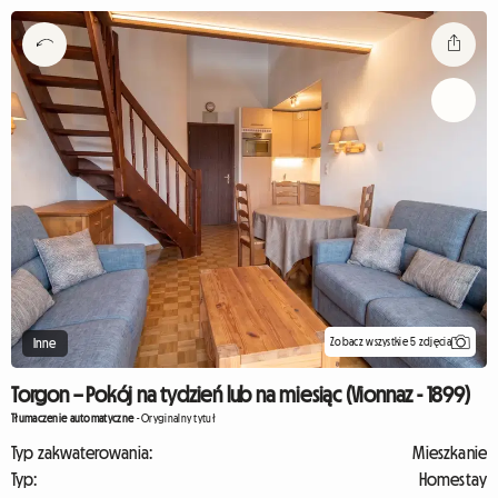
Zobacz wszystkie 5 zdjęcia
Inne
Torgon – Pokój na tydzień lub na miesiąc (Vionnaz - 1899)
Tłumaczenie automatyczne
-
Oryginalny tytuł
Typ zakwaterowania:
Mieszkanie
Typ:
Homestay