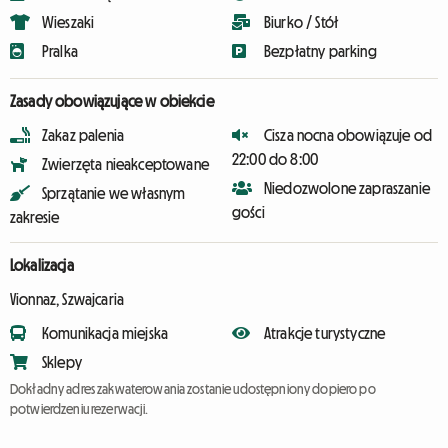
Wieszaki
Biurko / Stół
Pralka
Bezpłatny parking
Zasady obowiązujące w obiekcie
Zakaz palenia
Cisza nocna obowiązuje od
22:00 do 8:00
Zwierzęta nieakceptowane
Niedozwolone zapraszanie
Sprzątanie we własnym
gości
zakresie
Lokalizacja
Vionnaz, Szwajcaria
Komunikacja miejska
Atrakcje turystyczne
Sklepy
Dokładny adres zakwaterowania zostanie udostępniony dopiero po
potwierdzeniu rezerwacji.