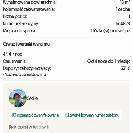
Wynajmowana powierzchnia:
18 m²
Pojemność zakwaterowania:
1 osoba
Liczba pokoi:
1
Numer referencyjny:
664528
Miejsca do spania:
1 Łóżko(-a) podwójne
Czynsz i warunki wynajmu
44 € / noc
Czas trwania:
Od 4 noce do 1 miesiąc
Depozyt zabezpieczający:
331 €
- Możliwość zameldowania
Cécile
Tożsamość zweryfikowana
Zweryfikowany numer telefonu
Brak opinii w tej chwili