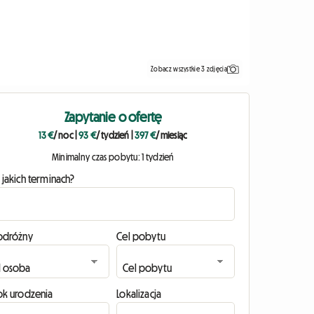
Zobacz wszystkie 3 zdjęcia
Zapytanie o ofertę
13 €
/ noc
|
93 €
/ tydzień
|
397 €
/ miesiąc
Minimalny czas pobytu: 1 tydzień
 jakich terminach?
odróżny
Cel pobytu
ok urodzenia
Lokalizacja