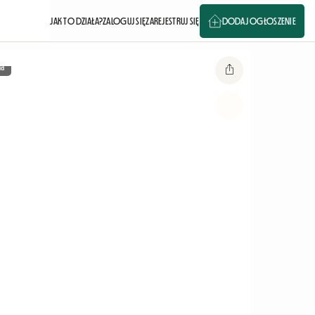
JAK TO DZIAŁA?
ZALOGUJ SIĘ
ZAREJESTRUJ SIĘ
DODAJ OGŁOSZENIE
ia