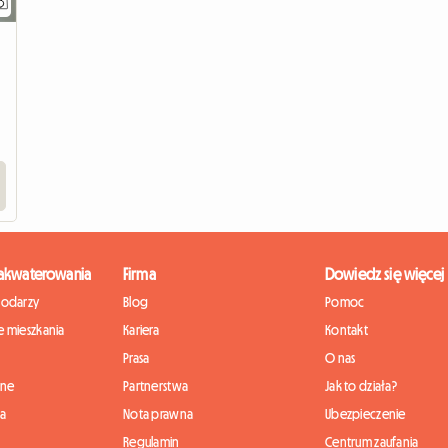
zakwaterowania
Firma
Dowiedz się więcej
podarzy
Blog
Pomoc
 mieszkania
Kariera
Kontakt
Prasa
O nas
nne
Partnerstwa
Jak to działa?
ia
Nota prawna
Ubezpieczenie
Regulamin
Centrum zaufania