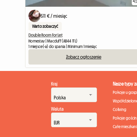
4
511 € / miesiąc
Warto zobaczyć
Double Room For Let
Homestay | Macduff (AB44 1TL)
1 miejsce(-a) do spania | Minimum 1 miesiąc
Zobacz ogłoszenie
Kraj
Nasze typy 
Pokoje u gos
Współdzielone
Waluta
Coliving
Pokoje gości
Całe mieszkan