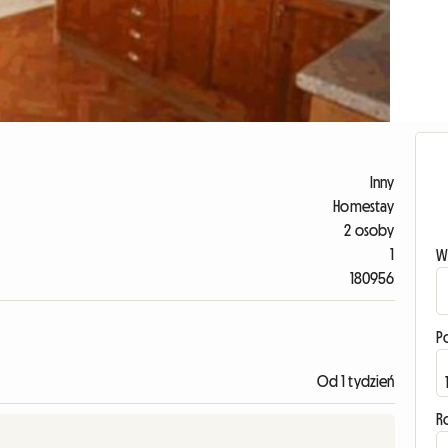
Inny
Homestay
2 osoby
1
W
180956
P
Od 1 tydzień
R