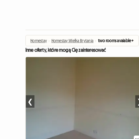
Homestay
›
Homestay Wielka Brytania
›
two rooms avaiable+
Inne oferty, które mogą Cię zainteresować
❮