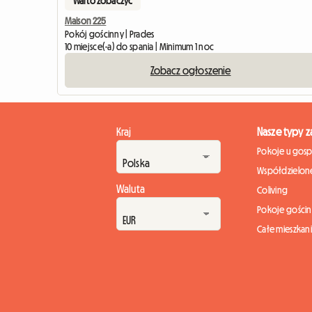
Warto zobaczyć
Maison 225
Pokój gościnny | Prades
10 miejsce(-a) do spania | Minimum 1 noc
Zobacz ogłoszenie
Kraj
Nasze typy 
Pokoje u gos
Współdzielone
Waluta
Coliving
Pokoje gości
Całe mieszkan