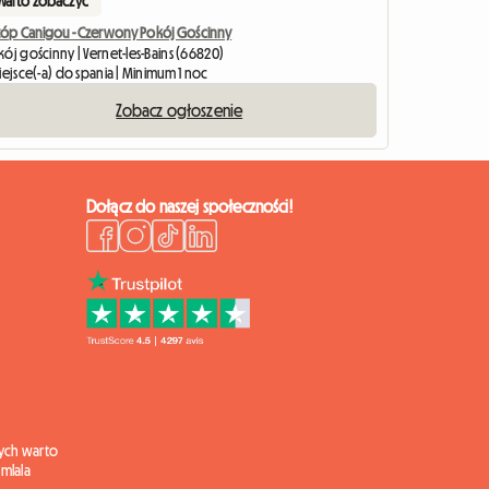
Warto zobaczyć
stóp Canigou - Czerwony Pokój Gościnny
ój gościnny | Vernet-les-Bains (66820)
iejsce(-a) do spania | Minimum 1 noc
Zobacz ogłoszenie
Dołącz do naszej społeczności!
ych warto
mlala