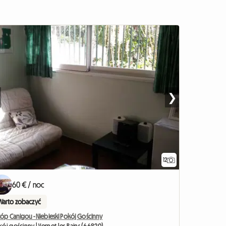
❯
12
60 € / noc
Warto zobaczyć
tóp Canigou - Niebieski Pokój Gościnny