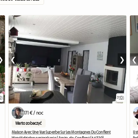
❯
❮
❯
❮
7
171 € / noc
Warto zobaczyć
Maison Avec Une Vue Superbe Sur Les Montagnes Du Conflent
U s