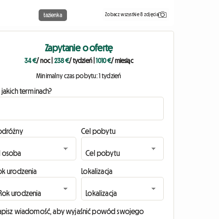
Zobacz wszystkie 8 zdjęcia
Łazienka
Zapytanie o ofertę
34 €
/ noc
|
238 €
/ tydzień
|
1010 €
/ miesiąc
Minimalny czas pobytu: 1 tydzień
 jakich terminach?
odróżny
Cel pobytu
ok urodzenia
Lokalizacja
apisz wiadomość, aby wyjaśnić powód swojego