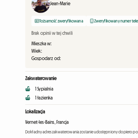
Jean-Marie
Tożsamość zweryfikowana
Zweryfikowany numer tel
Brak opinii w tej chwili
Mieszka w:
Wiek:
Gospodarz od:
Zakwaterowanie
1 Sypialnia
1 łazienka
Lokalizacja
Vernet-les-Bains, Francja
Dokładny adres zakwaterowania zostanie udostępniony dopiero po 