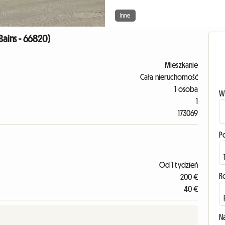
Inne
Bains - 66820)
Mieszkanie
Cała nieruchomość
1 osoba
W
1
173069
P
Od 1 tydzień
R
200 €
40 €
N