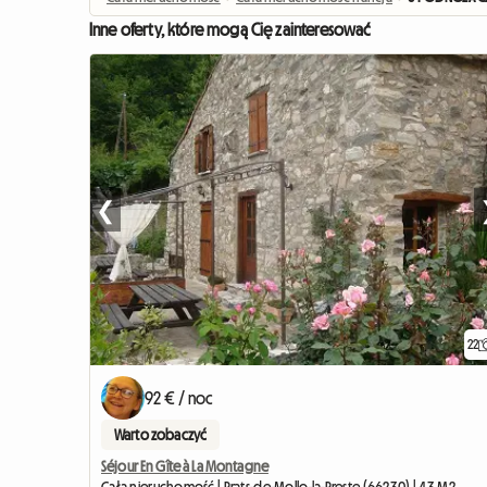
Inne oferty, które mogą Cię zainteresować
❮
22
92 € / noc
Warto zobaczyć
Séjour En Gîte à La Montagne