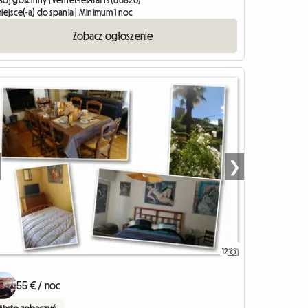
ój gościnny | Vernet-les-Bains (66820)
iejsce(-a) do spania | Minimum 1 noc
Zobacz ogłoszenie
❯
12
55 € / noc