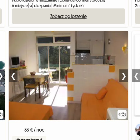
Współdzielone mieszkanie | Espira-de-Conflent (66320)
Pok
6 miejsce(-a) do spania | Minimum 1 tydzień
2 m
Zobacz ogłoszenie
❯
❮
❯
❮
4
33 € / noc