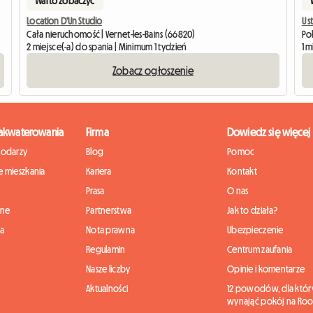
Warto zobaczyć
Location D'Un Studio
U 
Cała nieruchomość | Vernet-les-Bains (66820)
Pok
2 miejsce(-a) do spania | Minimum 1 tydzień
1 m
Zobacz ogłoszenie
zakwaterowania
Firma
Dowiedz się więcej
podarzy
Blog
Pomoc
 mieszkania
Kariera
Kontakt
Prasa
O nas
nne
Partnerstwa
Jak to działa?
ia
Nota prawna
Ubezpieczenie
Regulamin
Centrum zaufania
Nasze liczby
Opinie i komentarze
Aktualności
12 powodów, dla któr
wynająć pokój na Roo