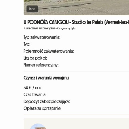
Inne
U PODNÓŻA CANIGOU - Studio Le Palais (Vernet-Les-
Tłumaczenie automatyczne
-
Oryginalny tytuł
Typ zakwaterowania:
Typ:
Pojemność zakwaterowania:
Liczba pokoi:
Numer referencyjny:
Czynsz i warunki wynajmu
34 € / noc
Czas trwania:
Depozyt zabezpieczający:
Opłata za sprzątanie: