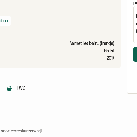
p
efonu
Varnet les bains (Francja)
55 lat
2017
1 WC
potwierdzeniu rezerwacji.