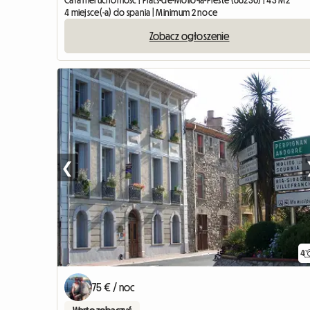
Cała nieruchomość | Prats-de-Mollo-la-Preste (66230) | 43 M2
4 miejsce(-a) do spania | Minimum 2 noce
Zobacz ogłoszenie
❮
4
75 € / noc