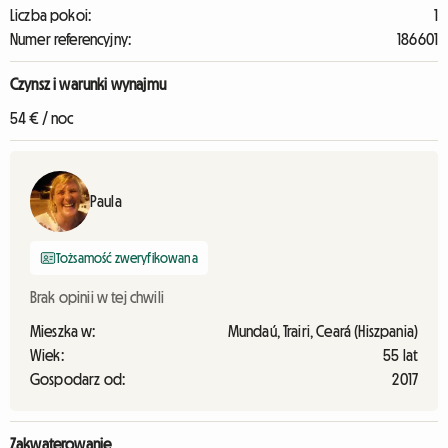
Liczba pokoi:
1
Numer referencyjny:
186601
Czynsz i warunki wynajmu
54 € / noc
Paula
Tożsamość zweryfikowana
Brak opinii w tej chwili
Mieszka w:
Mundaú, Trairi, Ceará (Hiszpania)
Wiek:
55 lat
Gospodarz od:
2017
Zakwaterowanie