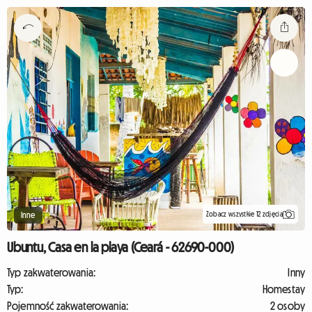
Zobacz wszystkie 12 zdjęcia
Inne
Ubuntu, Casa en la playa (Ceará - 62690-000)
Typ zakwaterowania:
Inny
Typ:
Homestay
Pojemność zakwaterowania:
2 osoby