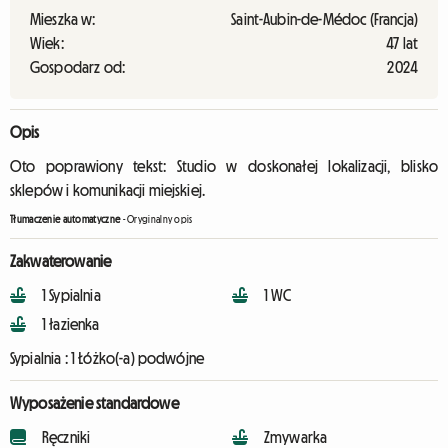
Mieszka w:
Saint-Aubin-de-Médoc (Francja)
Wiek:
47 lat
Gospodarz od:
2024
Opis
Oto poprawiony tekst: Studio w doskonałej lokalizacji, blisko
sklepów i komunikacji miejskiej.
Tłumaczenie automatyczne
-
Oryginalny opis
Zakwaterowanie
1 Sypialnia
1 WC
1 łazienka
Sypialnia :
1 Łóżko(-a) podwójne
Wyposażenie standardowe
Ręczniki
Zmywarka