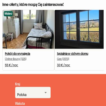
Inne oferty, które mogą Cię zainteresować
Wideo
Pokój do wynajęcia
Sypialnia w cichym domu
Chêne-Bourg (1225)
Gex (01170)
55 € / noc
30 € / noc
Kraj
Waluta