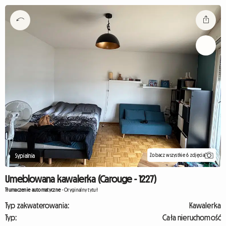
Zobacz wszystkie 6 zdjęcia
Sypialnia
Umeblowana kawalerka (Carouge - 1227)
Tłumaczenie automatyczne
-
Oryginalny tytuł
Typ zakwaterowania:
Kawalerka
Typ:
Cała nieruchomość