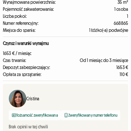
Wynajmowana powierzchnia:
35 m²
Pojemność zakwaterowania:
1 osoba
Liczba pokoi:
1
Numer referencyjny:
668865
Miejsca do spania:
1 Łóżko(-a) podwójne
Czynsz i warunki wynajmu
1653 € / miesiąc
Czas trwania:
Od 1 miesiąc do 3 miesiące
Depozyt zabezpieczający:
1653 €
Opłata za sprzątanie:
110 €
Cristina
Tożsamość zweryfikowana
Zweryfikowany numer telefonu
Brak opinii w tej chwili